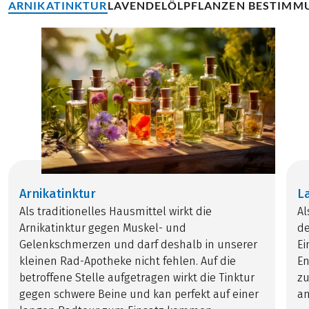
ARNIKATINKTUR
LAVENDELÖL
PFLANZEN BESTIMM
Arnikatinktur
L
Als traditionelles Hausmittel wirkt die
Al
Arnikatinktur gegen Muskel- und
de
Gelenkschmerzen und darf deshalb in unserer
Ei
kleinen Rad-Apotheke nicht fehlen. Auf die
En
betroffene Stelle aufgetragen wirkt die Tinktur
zu
gegen schwere Beine und kan perfekt auf einer
am