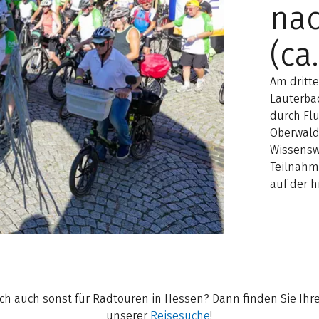
na
(ca
Am dritt
Lauterba
durch Fl
Oberwald
Wissensw
Teilnahm
auf der 
sich auch sonst für Radtouren in Hessen? Dann finden Sie Ihre
unserer
Reisesuche
!