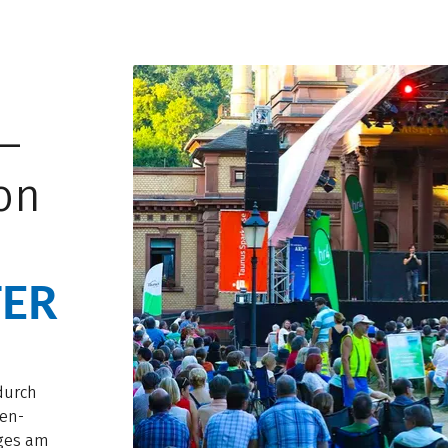
 –
on
ER
durch
den-
ages am