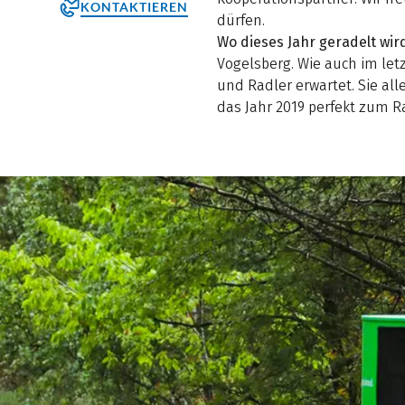
KONTAKTIEREN
dürfen.
Wo dieses Jahr geradelt wir
Vogelsberg. Wie auch im let
und Radler erwartet. Sie all
das Jahr 2019 perfekt zum R