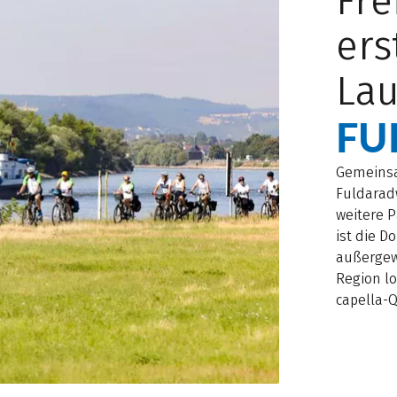
Fre
ers
Lau
FU
Gemeinsa
Fuldaradw
weitere P
ist die D
außergew
Region lo
capella-Q