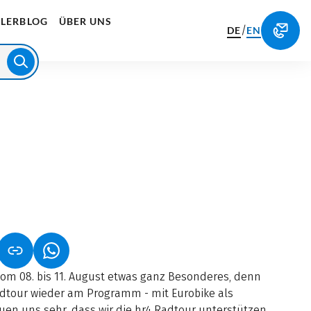
LERBLOG
ÜBER UNS
/
DE
EN
NET IN NEUEM TAB)
NK ÖFFNET IN NEUEM TAB)
(LINK ÖFFNET IN NEUEM TAB)
om 08. bis 11. August etwas ganz Besonderes, denn
adtour wieder am Programm - mit Eurobike als
euen uns sehr, dass wir die hr4 Radtour unterstützen