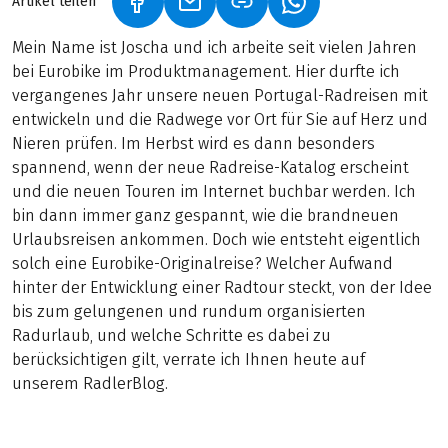
Artikel teilen
(LINK ÖFFNET IN NEUEM TAB)
(LINK ÖFFNET IN NEUEM TAB)
(LINK ÖFFNET IN NE
Mein Name ist Joscha und ich arbeite seit vielen Jahren
bei Eurobike im Produktmanagement. Hier durfte ich
vergangenes Jahr unsere neuen Portugal-Radreisen mit
entwickeln und die Radwege vor Ort für Sie auf Herz und
Nieren prüfen. Im Herbst wird es dann besonders
spannend, wenn der neue Radreise-Katalog erscheint
und die neuen Touren im Internet buchbar werden. Ich
bin dann immer ganz gespannt, wie die brandneuen
Urlaubsreisen ankommen. Doch wie entsteht eigentlich
solch eine Eurobike-Originalreise? Welcher Aufwand
hinter der Entwicklung einer Radtour steckt, von der Idee
bis zum gelungenen und rundum organisierten
Radurlaub, und welche Schritte es dabei zu
berücksichtigen gilt, verrate ich Ihnen heute auf
unserem RadlerBlog.