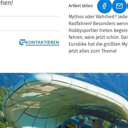
ehen!
Artikel teilen
(LINK ÖFF
(LI
Mythos oder Wahrheit? Jeder
Radfahren! Besonders wenn d
Hobbysportler treten begeis
fahren, wäre jetzt schön. Da
KONTAKTIEREN
Eurobike hat die größten M
jetzt alles zum Thema!