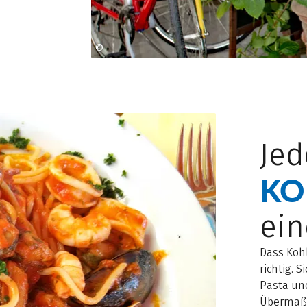
©
LEO HIMSL, SCHÄRDINGERSTRASSE 23, 4910 RIED IM I
Je
KO
ein
Dass Koh
richtig. 
Pasta und
Übermaß 