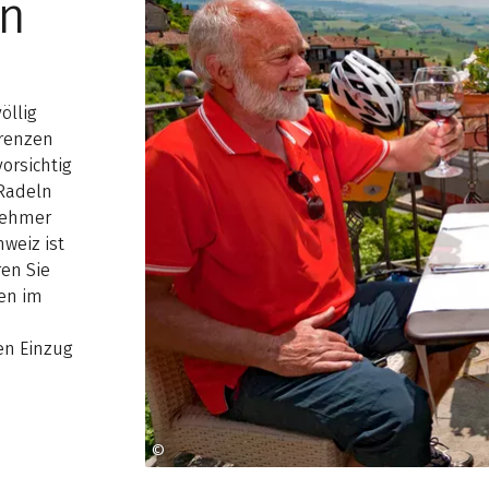
in
öllig
grenzen
orsichtig
 Radeln
lnehmer
hweiz ist
ren Sie
zen im
en Einzug
©
© Eurofun Touristik