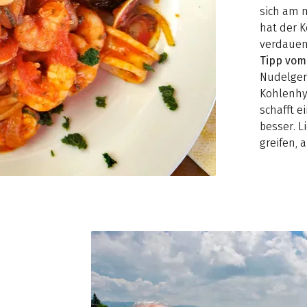
sich am n
hat der K
verdauen
Tipp vom
Nudelgeri
Kohlenhyd
schafft e
besser. 
greifen,