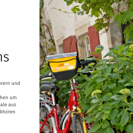
ns
örern und
ehen um
nale aus
ikhören