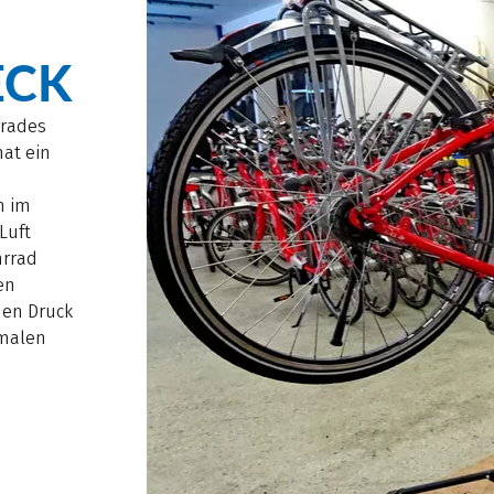
ECK
rrades
hat ein
n im
Luft
hrrad
en
den Druck
imalen