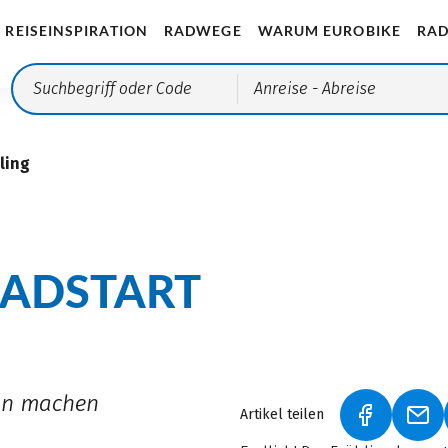
REISEINSPIRATION
RADWEGE
WARUM EUROBIKE
RAD
Anreise
- Abreise
ling
RADSTART
son machen
Artikel teilen
(LINK ÖFF
(LI