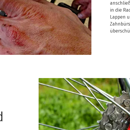
anschließ
in die R
Lappen u
Zahnbürs
überschü
d