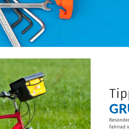
Tip
GR
Besonders
Fahrrad i