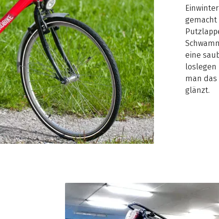
Einwinter
gemacht o
Putzlapp
Schwamm 
eine sau
loslegen
man das e
glänzt.