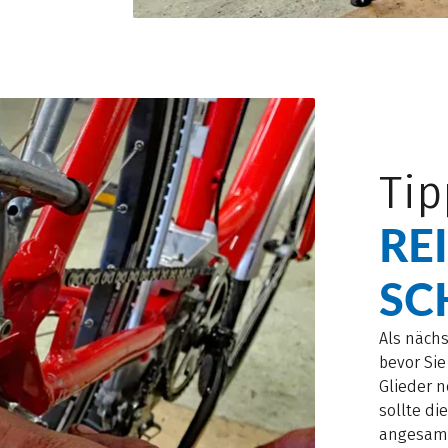
Tip
RE
SC
Als näch
bevor Sie
Glieder n
sollte di
angesamm