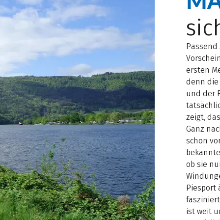
MA
sic
Passend 
Vorschein
ersten Me
denn die
und der 
tatsächli
zeigt, da
Ganz nach
schon vo
bekannten
ob sie n
Windungen
Piesport 
faszinier
ist weit 