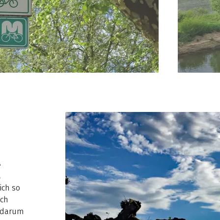
g
ich so
ach
d darum