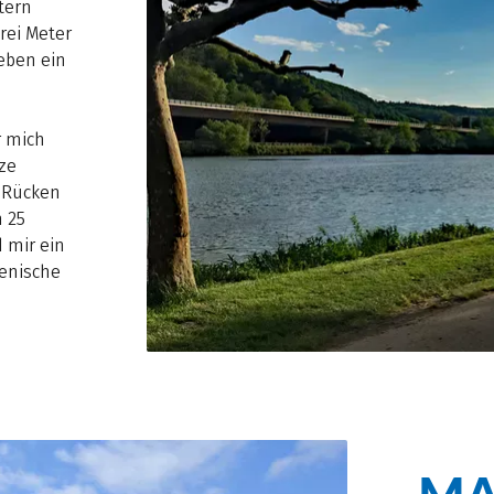
tern
rei Meter
eben ein
r mich
tze
m Rücken
 25
 mir ein
ienische