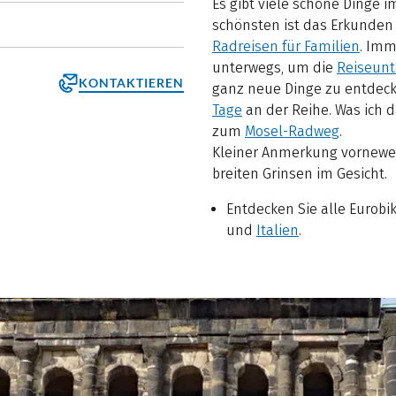
Es gibt viele schöne Dinge i
schönsten ist das Erkunden
Radreisen für Familien
. Imm
unterwegs, um die
Reiseunt
KONTAKTIEREN
ganz neue Dinge zu entdeck
Tage
an der Reihe. Was ich d
zum
Mosel-Radweg
.
Kleiner Anmerkung vorneweg:
breiten Grinsen im Gesicht.
Entdecken Sie alle Eurobi
und
Italien
.