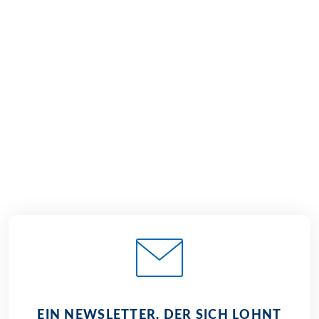
(
24
)
ÖSTERREICH
Mur-Radweg
Mittel
7 Tage
€ 889,–
ab
EIN NEWSLETTER, DER SICH LOHNT