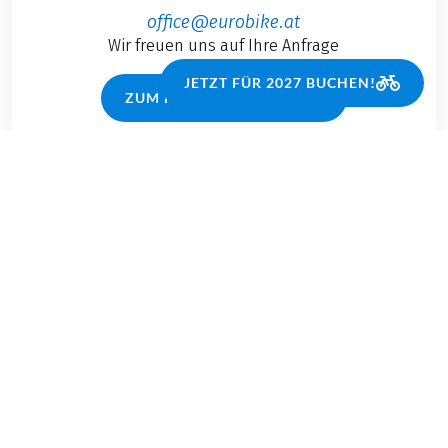
office@eurobike.at
Wir freuen uns auf Ihre Anfrage
JETZT FÜR 2027 BUCHEN!
ZUM KONTAKTFORMULAR
PURE
RADREISE­LUST.
SOCIAL MEDIA
(LINK ÖFFNET IN NEUEM TAB)
(LINK ÖFFNET IN NEUEM TAB)
(LINK ÖFFNET IN NEUEM TAB)