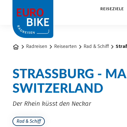
1
REISEZIELE
Startseite
Radreisen
Reisearten
Rad & Schiff
Stra
STRASSBURG - MAIN
WITZERLAND
Der Rhein küsst den Neckar
Rad & Schiff