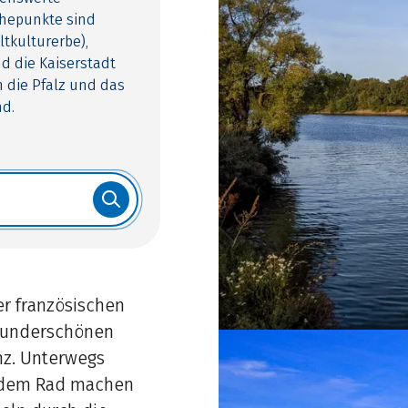
öhepunkte sind
tkulturerbe),
d die Kaiserstadt
 die Pfalz und das
nd.
er französischen
wunderschönen
nz. Unterwegs
t dem Rad machen