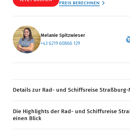
PREIS BERECHNEN
Melanie Spitzwieser
+43 6219 60866 129
Zum Konta
Termin ve
Details zur Rad- und Schiffsreise Straßburg
Von Straßburg radeln Sie durch die Rheinebene zur S
Die Highlights der Rad- und Schiffsreise Str
wo Sie an Bord gehen und nach Germersheim fahren. 
einen Blick
Radtour nach Speyer auf dem Programm. Weiter geht 
Mannheim, bevor Sie durch das Herz der Kurpfalz nac