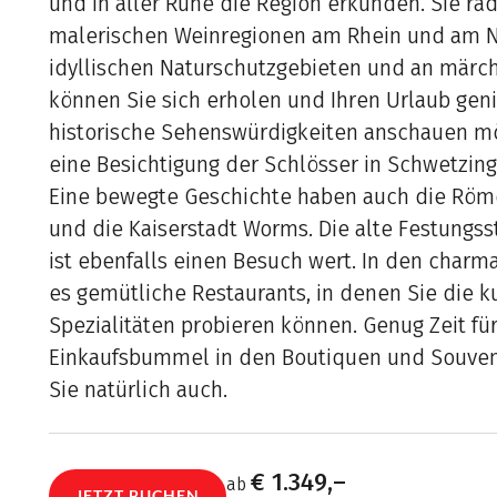
und in aller Ruhe die Region erkunden. Sie ra
malerischen Weinregionen am Rhein und am N
idyllischen Naturschutzgebieten und an märc
können Sie sich erholen und Ihren Urlaub gen
historische Sehenswürdigkeiten anschauen mö
eine Besichtigung der Schlösser in Schwetzin
Eine bewegte Geschichte haben auch die Röm
und die Kaiserstadt Worms. Die alte Festungs
ist ebenfalls einen Besuch wert. In den charm
es gemütliche Restaurants, in denen Sie die k
Spezialitäten probieren können. Genug Zeit fü
Einkaufsbummel in den Boutiquen und Souven
Sie natürlich auch.
€ 1.349,–
ab
JETZT BUCHEN