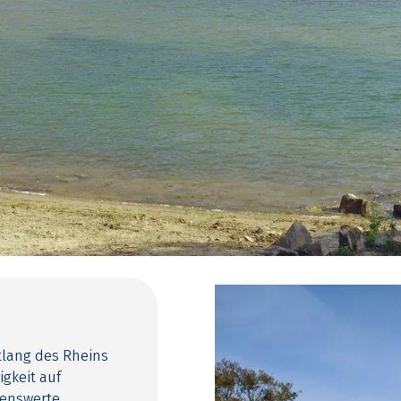
tlang des Rheins
gkeit auf
nenswerte