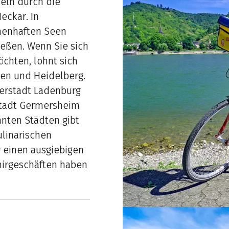
deln durch die
eckar. In
henhaften Seen
ießen. Wenn Sie sich
chten, lohnt sich
gen und Heidelberg.
erstadt Ladenburg
stadt Germersheim
anten Städten gibt
ulinarischen
r einen ausgiebigen
irgeschäften haben