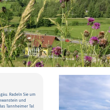
llgäu. Radeln Sie um
chwanstein und
das Tannheimer Tal