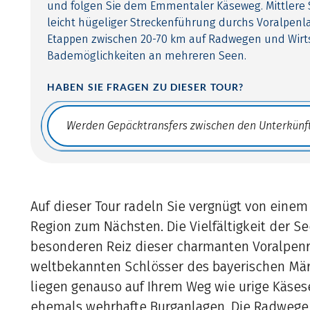
und folgen Sie dem Emmentaler Käseweg. Mittlere S
leicht hügeliger Streckenführung durchs Voralpenla
Etappen zwischen 20-70 km auf Radwegen und Wirt
Bademöglichkeiten an mehreren Seen.
HABEN SIE FRAGEN ZU DIESER TOUR?
Translate: a11y.faq.search
Auf dieser Tour radeln Sie vergnügt von einem
Region zum Nächsten. Die Vielfältigkeit der S
besonderen Reiz dieser charmanten Voralpenre
weltbekannten Schlösser des bayerischen Mä
liegen genauso auf Ihrem Weg wie urige Käse
ehemals wehrhafte Burganlagen. Die Radwege