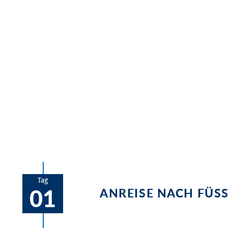
Überblick
Allgäu und das Schloss Neuschwanstei
ist auch Ihre Residenz, das Traditionsh
Allgäuer Seen laden an heißen Tagen zu
jeder Zeit.
Tag
01
ANREISE NACH FÜS