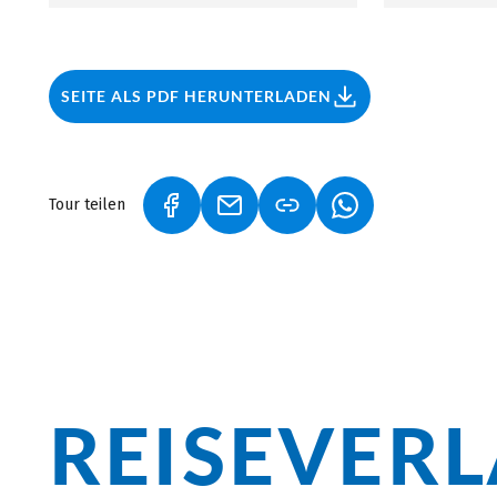
direkt vor Ort in einer der vielen Käsereien.
SEITE ALS PDF HERUNTERLADEN
Tour teilen
(LINK ÖFFNET IN NEUEM TAB)
(LINK ÖFFNET IN NEUEM TAB)
(LINK ÖFFNET IN 
REISEVER