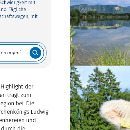
chwierigkeit mit
nd. Tägliche
schaftswegen, mit
 Highlight der
een trägt zum
gion bei. Die
rchenkönigs Ludwig
sennereien und
 durch die