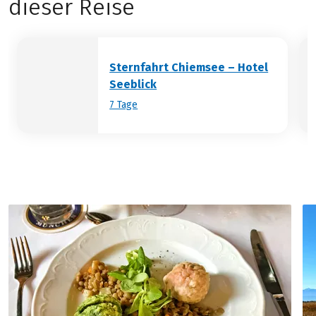
dieser Reise
Quartier.
Sternfahrt Chiemsee – Hotel
Seeblick
7 Tage