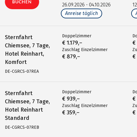
BUCHEN
26.09.2026 - 04.10.2026
12
Anreise täglich
Doppelzimmer
D
Sternfahrt
€ 1.179,–
€
Chiemsee, 7 Tage,
Zuschlag Einzelzimmer
Zu
Hotel Reinhart,
€ 879,–
€
Komfort
DE-CGRCS-07REA
Doppelzimmer
D
Sternfahrt
€ 939,–
€
Chiemsee, 7 Tage,
Zuschlag Einzelzimmer
Zu
Hotel Reinhart
€ 359,–
€
Standard
DE-CGRCS-07REB