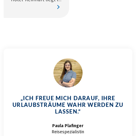
kombinieren.
Prien-Stock, nur
wenige Meter vom
Chiemsee, dem Hafen
und Promenade
entfernt!
„ICH FREUE MICH DARAUF, IHRE
URLAUBSTRÄUME WAHR WERDEN ZU
LASSEN.“
Paula
Plafinger
Reisespezialistin