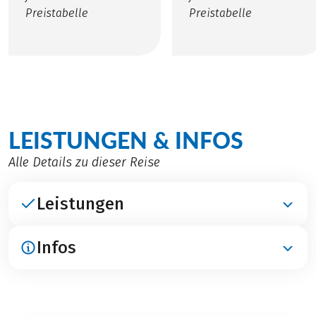
Preistabelle
Preistabelle
LEISTUNGEN & INFOS
Alle Details zu dieser Reise
Leistungen
Infos
ENTHALTEN
Übernachtungen in Hotels und Gasthöfen
Frühstück
ANREISE / PARKEN / ABREISE
Gepäcktransfer