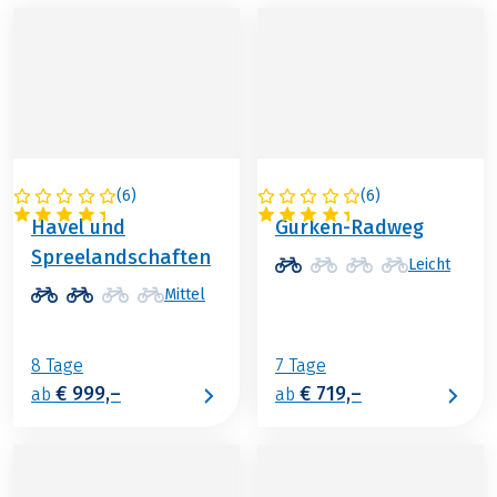
(
6
)
(
6
)
DEUTSCHLAND
DEUTSCHLAND
Havel und
Gurken-Radweg
Spreelandschaften
Leicht
Mittel
8 Tage
7 Tage
€ 999,–
€ 719,–
ab
ab