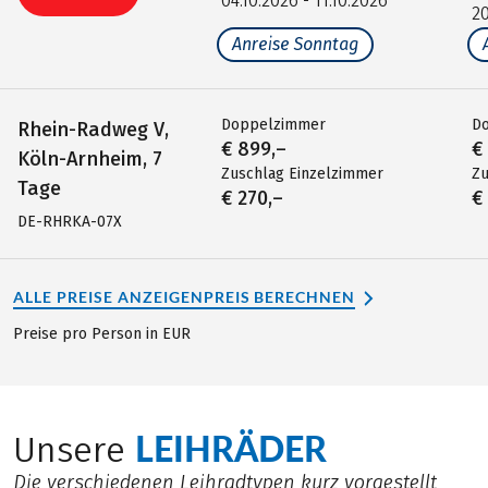
04.10.2026 - 11.10.2026
20
Anreise Sonntag
Doppelzimmer
D
Rhein-Radweg V,
€ 899,–
€
Köln-Arnheim, 7
Zuschlag Einzelzimmer
Zu
Tage
€ 270,–
€
DE-RHRKA-07X
ALLE PREISE ANZEIGEN
PREIS BERECHNEN
Preise pro Person in EUR
LEIHRÄDER
Unsere
Die verschiedenen Leihradtypen kurz vorgestellt