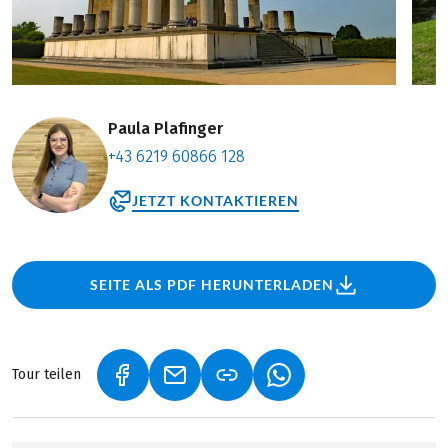
Paula Plafinger
+43 6219 60866 128
JETZT KONTAKTIEREN
SEITE ALS PDF HERUNTERLADEN
Tour teilen
(LINK ÖFFNET IN NEUEM TAB)
(LINK ÖFFNET IN NEUEM TAB)
(LINK ÖFFNET IN NEU