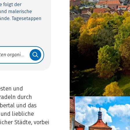
 folgt der
und malerische
lände. Tagesetappen
esten und
 radeln durch
ubertal und das
 und liebliche
icher Städte, vorbei