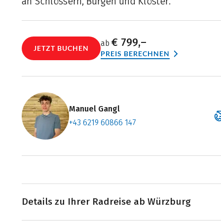
an Schlössern, Burgen und Klöster.
€ 799,–
ab
JETZT BUCHEN
PREIS BERECHNEN
Manuel Gangl
+43 6219 60866 147
Zum Konta
Termin ve
Details zu Ihrer Radreise ab Würzburg