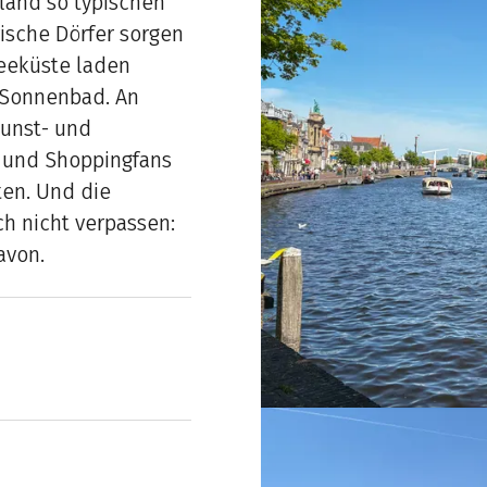
land so typischen
sche Dörfer sorgen
eeküste laden
 Sonnenbad. An
Kunst- und
 und Shoppingfans
en. Und die
h nicht verpassen:
avon.