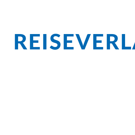
REISEVER
Überblick
Neben der idyllischen Natur erwarten S
Städte, wie Amsterdam, Rotterdam, Gou
trifft dabei auf eine bewegte Historie 