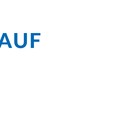
LAUF
im
ie in Holland zahlreiche wunderschöne
da oder Den Haag. Moderne Architektur
und Käseverkostungen auf Tulpengärten.