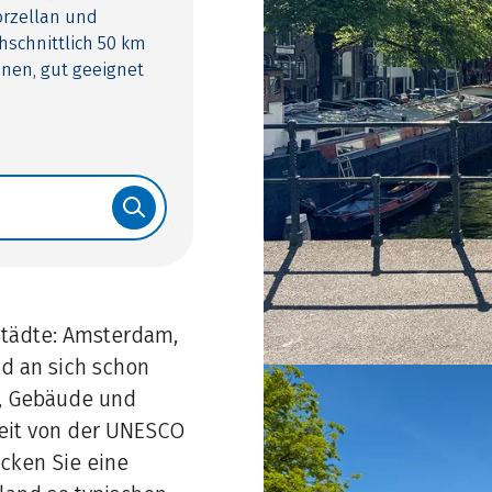
orzellan und
hschnittlich 50 km
nen, gut geeignet
 Städte: Amsterdam,
d an sich schon
e, Gebäude und
Zeit von der UNESCO
cken Sie eine