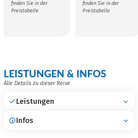
finden Sie in der
finden Sie in der
Preistabelle
Preistabelle
LEISTUNGEN & INFOS
Alle Details zu dieser Reise
Leistungen
Infos
ENTHALTEN
Übernachtungen im Hotel De Werelt Garderen