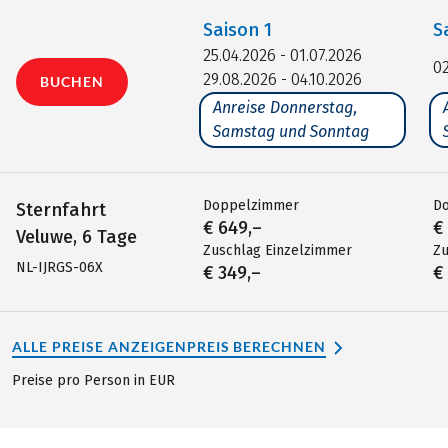
Saison
1
S
25.04.2026 - 01.07.2026
02
29.08.2026 - 04.10.2026
BUCHEN
Anreise Donnerstag,
Samstag und Sonntag
Doppelzimmer
D
Sternfahrt
€ 649,–
€
Veluwe, 6 Tage
Zuschlag Einzelzimmer
Zu
NL-IJRGS-06X
€ 349,–
€
ALLE PREISE ANZEIGEN
PREIS BERECHNEN
Preise pro Person in EUR