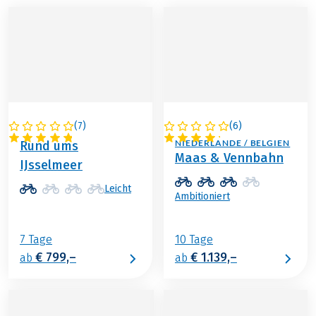
(
7
)
(
6
)
NIEDERLANDE
FRANKREICH /
NIEDERLANDE / BELGIEN
Rund ums
Maas & Vennbahn
IJsselmeer
Leicht
Ambitioniert
7 Tage
10 Tage
€ 799,–
€ 1.139,–
ab
ab