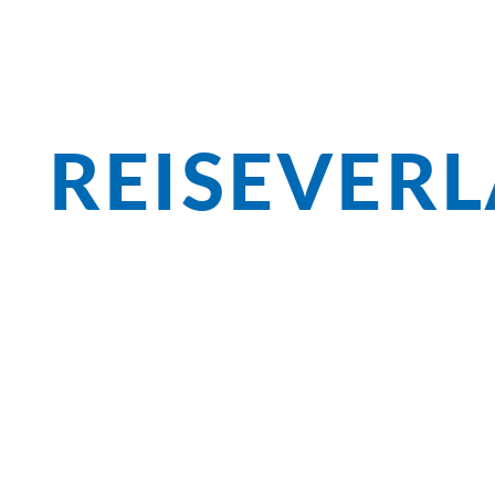
REISEVER
Überblick
Wagen Sie in der Passauer Altstadt, am 
in die Historie, in der Wachau genießen 
Ruine Dürnstein. In Wien angekommen, l