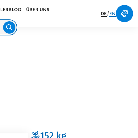
LERBLOG
ÜBER UNS
/
DE
EN
152
kg