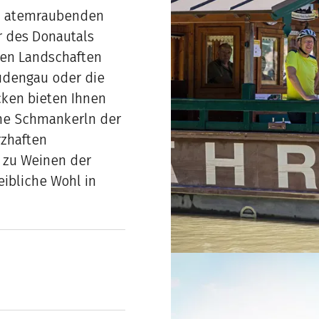
m atemraubenden
r des Donautals
chen Landschaften
udengau oder die
cken bieten Ihnen
che Schmankerln der
rzhaften
n zu Weinen der
ibliche Wohl in