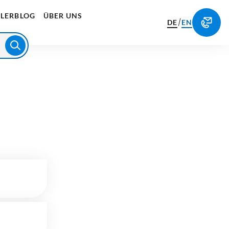
LERBLOG
ÜBER UNS
/
DE
EN
209
kg
CO₂-Emissionen werden ausgeglichen