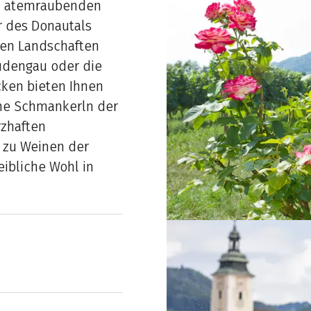
m atemraubenden
r des Donautals
chen Landschaften
udengau oder die
cken bieten Ihnen
che Schmankerln der
rzhaften
n zu Weinen der
ibliche Wohl in