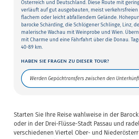
Österreich und Deutschland. Diese Route mit gering
verläuft auf gut ausgebauten, meist verkehrsfreie
flachem oder leicht abfallendem Gelände. Höhepun
barocke Schärding, die Schlögener Schlinge, Linz, d
malerische Wachau mit Weinprobe und Wien. Übern
mit Charme und eine Fährfahrt über die Donau. Ta
40-89 km.
HABEN SIE FRAGEN ZU DIESER TOUR?
Translate: a11y.faq.search
Starten Sie Ihre Reise wahlweise in der Baroc
oder in der Drei-Flüsse-Stadt Passau und rade
verschiedenen Viertel Ober- und Niederösterre