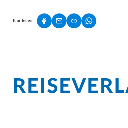
Tour teilen
(LINK ÖFFNET IN NEUEM TAB)
(LINK ÖFFNET IN NEUEM TAB)
(LINK ÖFFNET IN 
REISEVER
Überblick
Das barocke Flair Schärdings, die faszi