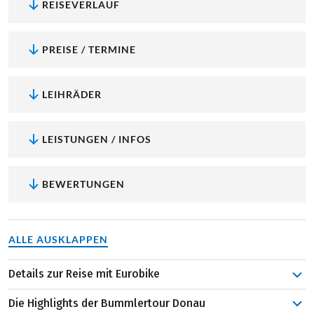
REISEVERLAUF
PREISE / TERMINE
LEIHRÄDER
LEISTUNGEN / INFOS
BEWERTUNGEN
ALLE AUSKLAPPEN
Details zur Reise mit Eurobike
Als Startpunkte kann man auf dieser Radreise zwischen
Die Highlights der Bummlertour Donau
den Städte-Juwelen Passau und Schärding variieren –