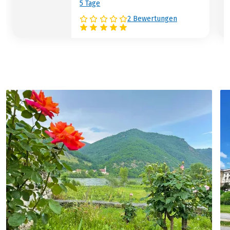
5 Tage
Kat. A:
MAXX by Steigenberger
2 Bewertungen
Kat. B:
Roomz Prater