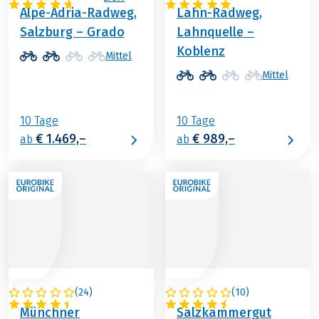
Alpe-Adria-Radweg,
Lahn-Radweg,
Salzburg – Grado
Lahnquelle –
Koblenz
Mittel
Mittel
10 Tage
10 Tage
€ 1.469,–
€ 989,–
ab
ab
(
24
)
(
10
)
DEUTSCHLAND
ÖSTERREICH
Münchner
Salzkammergut