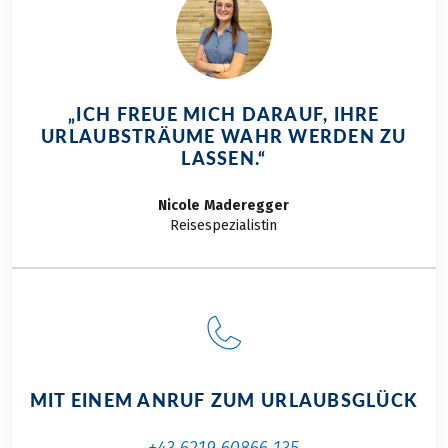
Steigen Sie auf – wir
nehmen Sie mit auf
eine Reise zwischen
Barock,
Bergpanorama und
„ICH FREUE MICH DARAUF, IHRE
Salzburger Nockerl.
URLAUBSTRÄUME WAHR WERDEN ZU
Wir von Eurobike
LASSEN.“
Radreisen zeigen
Ihnen unsere
Nicole
Maderegger
schönsten Touren in
Reisespezialistin
und rund um
Salzburg.
MIT EINEM ANRUF ZUM URLAUBSGLÜCK
+43 6219 60866 135