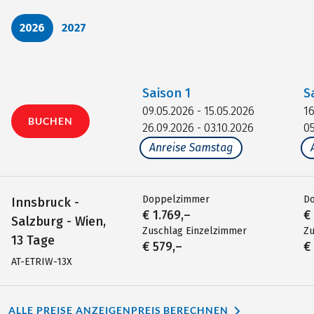
2026
2027
Saison
1
S
09.05.2026 - 15.05.2026
16
BUCHEN
26.09.2026 - 03.10.2026
05
Anreise Samstag
Doppelzimmer
D
Innsbruck -
€ 1.769,–
€
Salzburg - Wien,
Zuschlag Einzelzimmer
Zu
13 Tage
€ 579,–
€
AT-ETRIW-13X
ALLE PREISE ANZEIGEN
PREIS BERECHNEN