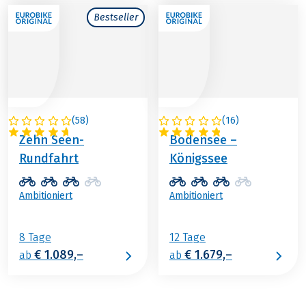
Bestseller
(
58
)
(
16
)
ÖSTERREICH
DEUTSCHLAND
Zehn Seen-
Bodensee –
Rundfahrt
Königssee
Ambitioniert
Ambitioniert
8 Tage
12 Tage
€ 1.089,–
€ 1.679,–
ab
ab