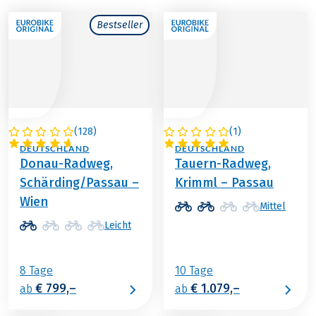
Bestseller
(
128
)
(
1
)
ÖSTERREICH /
ÖSTERREICH /
DEUTSCHLAND
DEUTSCHLAND
Donau-Radweg,
Tauern-Radweg,
Schärding/Passau –
Krimml – Passau
Wien
Mittel
Leicht
8 Tage
10 Tage
€ 799,–
€ 1.079,–
ab
ab