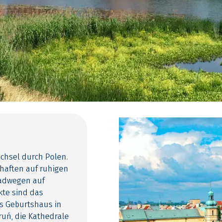
chsel durch Polen.
haften auf ruhigen
adwegen auf
te sind das
ns Geburtshaus in
uń, die Kathedrale