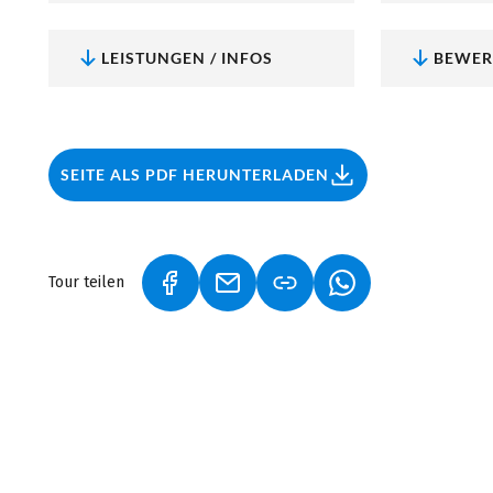
Alle unsere
Radreisen in Polen
auf einen Blick.
LEISTUNGEN / INFOS
BEWER
SEITE ALS PDF HERUNTERLADEN
Tour teilen
(LINK ÖFFNET IN NEUEM TAB)
(LINK ÖFFNET IN NEUEM TAB)
(LINK ÖFFNET IN 