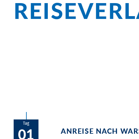
REISEVER
Überblick
In Warschau warten das Königsschloss u
einen Teller Pierogi verdient. Entlang de
Thorn, die Kathedrale in Kwidzyń und d
Tag
01
ANREISE NACH WA