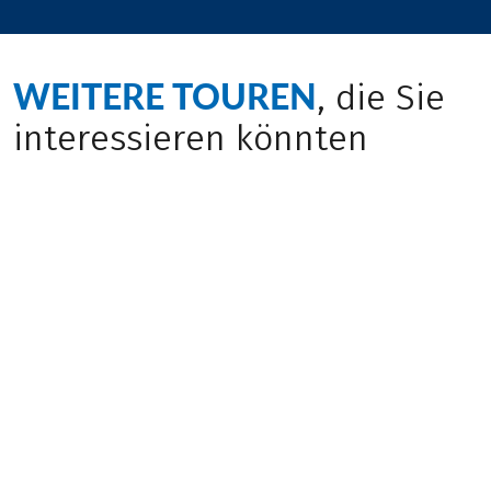
WEITERE TOUREN
, die Sie
interessieren könnten
Bestseller
Bestseller
(
27
)
(
15
)
PORTUGAL
PORTUGAL
Porto – Lissabon
Algarve