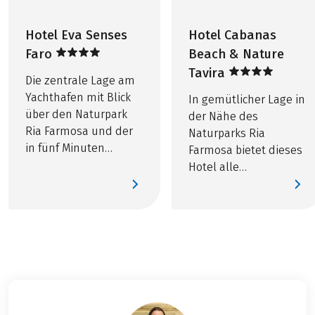
Hotel Eva Senses
Hotel Cabanas
Faro
Beach & Nature
Tavira
Die zentrale Lage am
Yachthafen mit Blick
In gemütlicher Lage in
über den Naturpark
der Nähe des
Ria Farmosa und der
Naturparks Ria
in fünf Minuten
Farmosa bietet dieses
fußläufig erreichbaren
Hotel alle
Altstadt machen
Möglichkeiten für
dieses Hotel zum
einen ruhigen Urlaub
perfekten
in natürlicher
Ausgangspunkt für
Umgebung.
Ihre Radreise.