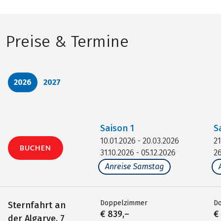
Preise & Termine
2026
2027
Saison
1
S
10.01.2026 - 20.03.2026
21
BUCHEN
31.10.2026 - 05.12.2026
26
Anreise Samstag
Doppelzimmer
D
Sternfahrt an
€ 839,–
€
der Algarve, 7