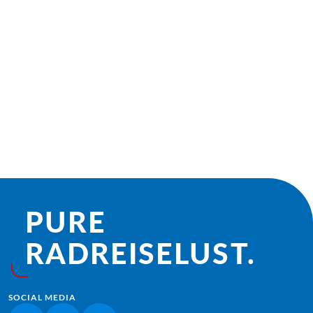
8 Tage
7 Tage
€ 949,–
€ 979,–
ab
ab
€ 839,–
2026
2027
ab
BUCHEN
PURE
RADREISE­LUST.
SOCIAL MEDIA