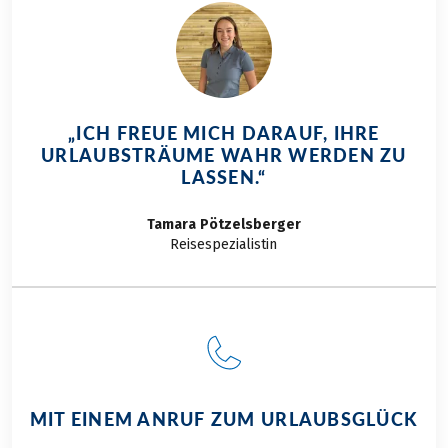
einer Velogarage,
auf See und Alpen.
Wäscheservice und
Im ganzen Hotel
eine ausgezeichnete
profitieren Sie vom
Infrastruktur für
Service auf hohem
Radreisende. Von
Niveau. Neben zwei
der hauseigenen
gediegenen
„ICH FREUE MICH DARAUF, IHRE
Dachterrasse haben
Restaurants mit
URLAUBSTRÄUME WAHR WERDEN ZU
Sie wunderbare
Terrasse erwartet Sie
LASSEN.“
Ausblicke auf
auch eine zum Hotel
Vierwaldstättersee,
gehörende Seebar,
Tamara
Pötzelsberger
die Altstadt von
in der Sie nach den
Reisespezialistin
Luzern und die
Radtouren
nahen Alpgipfel.
entspannen können.
MIT EINEM ANRUF ZUM URLAUBSGLÜCK