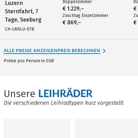
Doppelzimmer
D
Luzern
€ 1.229,–
€
Sternfahrt, 7
Zuschlag Einzelzimmer
Zu
Tage, Seeburg
€ 869,–
€
CH-LNRLU-07B
ALLE PREISE ANZEIGEN
PREIS BERECHNEN
Preise pro Person in EUR
LEIHRÄDER
Unsere
Die verschiedenen Leihradtypen kurz vorgestellt