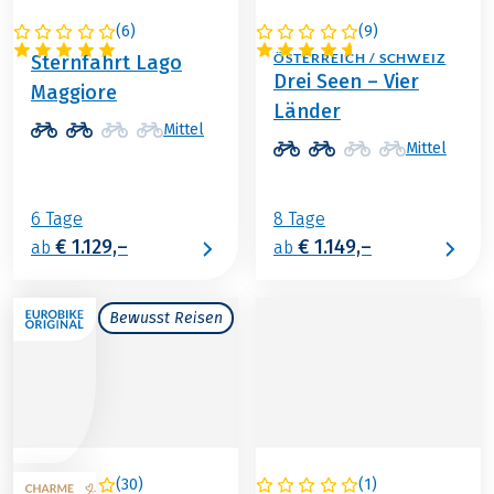
(
6
)
(
9
)
SCHWEIZ
DEUTSCHLAND /
ÖSTERREICH / SCHWEIZ
Sternfahrt Lago
Drei Seen – Vier
Maggiore
Länder
Mittel
Mittel
6 Tage
8 Tage
€ 1.129,–
€ 1.149,–
ab
ab
Bewusst Reisen
(
30
)
(
1
)
ITALIEN
SCHWEIZ