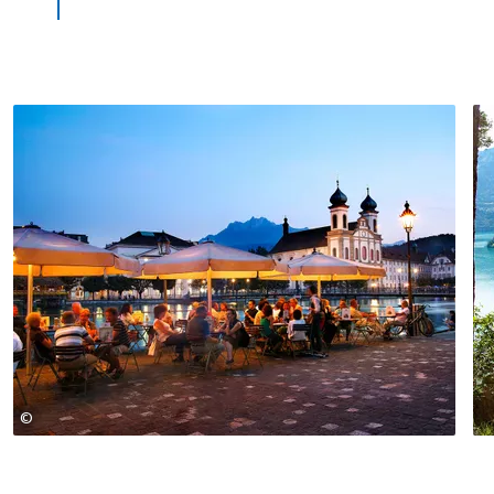
befindet sich das Schloss Heidegg, das
folgen.
über eine wunderschön erhaltene Park-
und Kulturlandschaft verfügt. Wer
möchte, kann noch eine kurze Tour durch
den Rosengarten unternehmen, bevor
einen das Rad ein letztes Mal zurück nach
Luzern trägt.
©
Foto: Elge Kenneweg www.elgekenneweg.ch