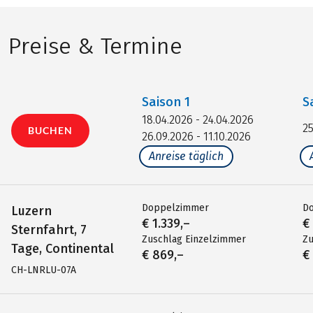
Preise & Termine
Saison
1
S
18.04.2026 - 24.04.2026
25
BUCHEN
26.09.2026 - 11.10.2026
Anreise täglich
Doppelzimmer
D
Luzern
€ 1.339,–
€
Sternfahrt, 7
Zuschlag Einzelzimmer
Zu
Tage, Continental
€ 869,–
€
CH-LNRLU-07A