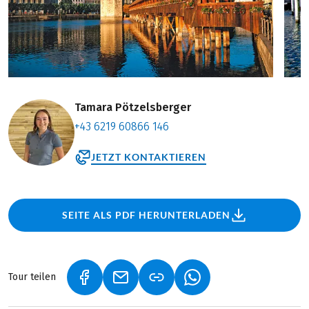
Tamara Pötzelsberger
+43 6219 60866 146
JETZT KONTAKTIEREN
SEITE ALS PDF HERUNTERLADEN
Tour teilen
(LINK ÖFFNET IN NEUEM TAB)
(LINK ÖFFNET IN NEUEM TAB)
(LINK ÖFFNET IN NEU