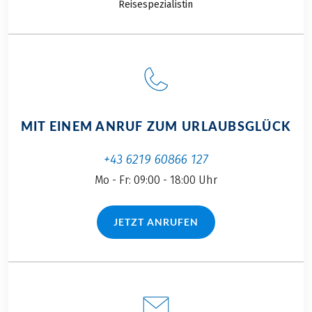
geschaffen.
Reisespezialistin
Aktivitäten in der
Natur und
Spitzengastronomie
sind kein
Widerspruch. Das
sind nur einige der
Gründe, um einen
MIT EINEM ANRUF ZUM URLAUBSGLÜCK
genaueren Blick auf
unser Nachbarland
+43 6219 60866 127
im Süden zu werfen.
Mo - Fr: 09:00 - 18:00 Uhr
Begleiten Sie uns
auf einer
aufregenden
JETZT ANRUFEN
(LINK ÖFFNET IN NEUEM TAB)
Radreise durch
Slowenien.