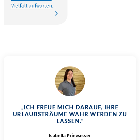
Vielfalt aufwarten
wie Slowenien.
Landschaftlich und
kulturell ist es
Schmelztiegel der
pannonischen,
alpinen und
mediterranen Welt.
Lebhafte Städte, an
deren Plätzen das
Leben pulsiert,
wechseln sich mit
zahlreichen Wegen
in atemberaubender
„ICH FREUE MICH DARAUF, IHRE
Landschaft ab.
URLAUBSTRÄUME WAHR WERDEN ZU
Traditionen werden
LASSEN.“
gelebt, aber auch
Platz für Neues
Isabella
Priewasser