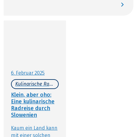
ihrem Begleiter erfüllt. Auf der Tour von Bled nach
Venedig berichtet sie von den schönsten Orten
entlang der Strecke. Kommen Sie mit auf diese
Reise und erleben Sie mit mir die Freude am
Unterwegssein, wunderbare Radwege und meine
schönsten Highlights!
6. Februar 2025
Kulinarische Radreisen
Klein, aber oho:
Eine kulinarische
Radreise durch
Slowenien
Kaum ein Land kann
mit einer solchen