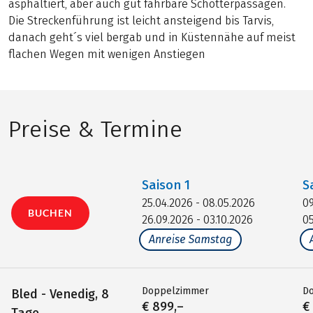
asphaltiert, aber auch gut fahrbare Schotterpassagen.
Die Streckenführung ist leicht ansteigend bis Tarvis,
danach geht´s viel bergab und in Küstennähe auf meist
flachen Wegen mit wenigen Anstiegen
Preise & Termine
Saison
1
S
25.04.2026 - 08.05.2026
09
BUCHEN
26.09.2026 - 03.10.2026
05
Anreise Samstag
Doppelzimmer
D
Bled - Venedig, 8
€ 899,–
€
Tage