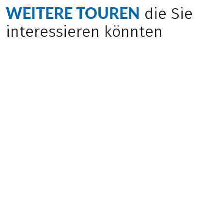
WEITERE TOUREN
die Sie
interessieren könnten
Geheimtipp
(
5
)
(
8
)
ITALIEN
ITALIEN
Friaul
Friaul Rundfahrt
Doppelsternfahrt
Mittel
Mittel