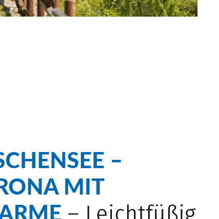
SCHENSEE –
RONA MIT
ARME
– Leichtfüßig