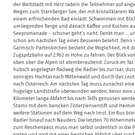
der Weltstadt mit Herz radeln die Teilnehmer auf a
Wegen zum Starnberger See, der mit kristallklarem Wa
einem erfrischenden Bad einlädt. Schwimmen mit Blick
umliegenden Berge und danach Kaffee und Kuchen au
Seepromenade – schöner geht’s nicht. Denkt man … u
schon am nächsten Tag eines Besseren belehrt. Denn 
Garmisch-Partenkirchen besteht die Möglichkeit, mit d
Zugspitzbahn auf 2.962 m Höhe zu fahren. Der Blick von
oben über die Alpen ist atemberaubend. Zurück im Tal 
hübsch angelegter Radweg die Radler bis zur Isar, dur
sonniges Hochtal nach Mittenwald und durch das Leut
nach Österreich. Am nächsten Tag muss zunächst eine
hügelige Landstraße überwunden werden, bevor eine 
Kilometer lange Abfahrt bis nach Telfs genossen werd
Stams mit dem barocken Zisterzienserstift und Haimin
weitere Stationen auf dem Weg nach Imst. Ein Bus brin
Radler hinauf nach Nauders. Die letzten 70 Höhenmete
zum Reschenpass muss man selbst ordentlich in die 
treten und wird mit einer herrlichen Abfahrt über rund