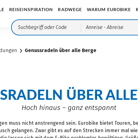
LE
REISEINSPIRATION
RADWEGE
WARUM EUROBIKE
Anreise
- Abreise
ndungen
Genussradeln über alle Berge
SRADELN ÜBER ALLE
Hoch hinaus – ganz entspannt
en muss nicht anstrengend sein. Eurobike bietet Touren, be
ch gelangen. Zwar gibt es auf den Strecken immer mal wie
r die lassen sich mit dem E-Bike problemlos bewältigen. Gr