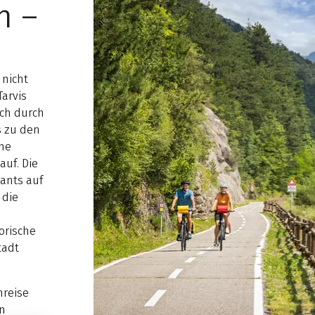
h –
 nicht
Tarvis
ich durch
s zu den
ine
auf. Die
ants auf
 die
orische
tadt
Anreise
on