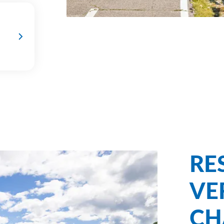
RE
VE
CH