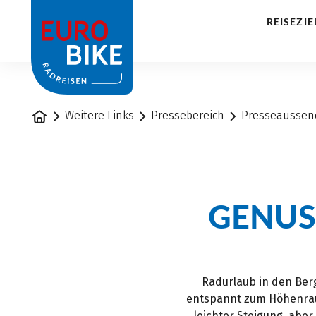
1
REISEZIE
Startseite
Weitere Links
Pressebereich
Presseausse
GENUS
Radurlaub in den Berg
entspannt zum Höhenraus
leichter Steigung, abe