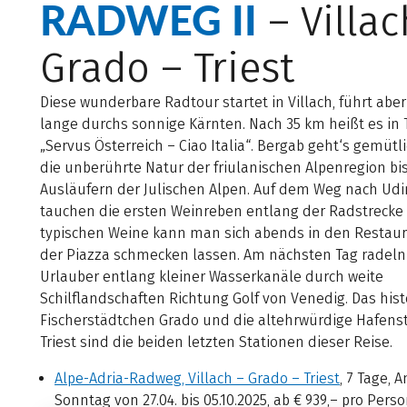
RADWEG II
– Villac
Grado – Triest
Diese wunderbare Radtour startet in Villach, führt aber
lange durchs sonnige Kärnten. Nach 35 km heißt es in 
„Servus Österreich – Ciao Italia“. Bergab geht‘s gemütl
die unberührte Natur der friulanischen Alpenregion bi
Ausläufern der Julischen Alpen. Auf dem Weg nach Ud
tauchen die ersten Weinreben entlang der Radstrecke 
typischen Weine kann man sich abends in den Restaur
der Piazza schmecken lassen. Am nächsten Tag radeln
Urlauber entlang kleiner Wasserkanäle durch weite
Schilflandschaften Richtung Golf von Venedig. Das hist
Fischerstädtchen Grado und die altehrwürdige Hafens
Triest sind die beiden letzten Stationen dieser Reise.
Alpe-Adria-Radweg, Villach – Grado – Triest
, 7 Tage, 
Sonntag von 27.04. bis 05.10.2025, ab € 939,– pro Pers