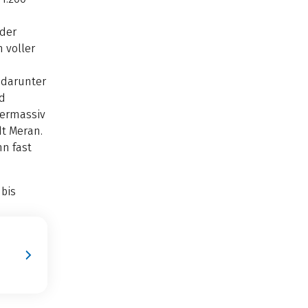
 der
n voller
 darunter
nd
lermassiv
t Meran.
n fast
 bis