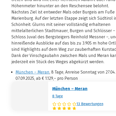
Höhenmeter hinunter an den Reschensee belohnt.
Nächstes Ziel ist entweder Mals oder Burgeis am Fuße
Marienburg. Auf der letzten Etappe zeigt sich Südtirol i
Schönheit: Glurns mit seiner vollständig erhaltenen
mittelalterlichen Stadtmauer, Burgen und Schlösser –
Schloss Juval des Bergsteigers Reinhold Messner –, u
hinreißende Ausblicke auf das bis zu 3.905 m hohe Ort
sind Highlights auf dem Weg zur zauberhaften Kurstad
Dank der Vinschgaubahn zwischen Mals und Meran kan
jederzeit ein Stück des Weges abgekürzt werden.
München – Meran
, 8 Tage, Anreise Sonntag von 27.04.
07.09.2025, ab € 1.129,– pro Person
München – Meran
8 Tage
13 Bewertungen