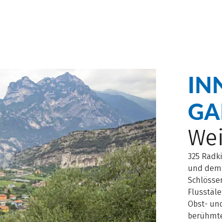
IN
GA
We
325 Radk
und dem 
Schlösse
Flusstäle
Obst- und
berühmte