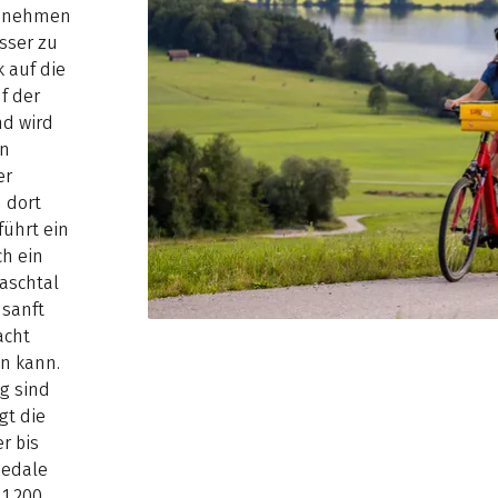
ngenehmen
sser zu
 auf die
f der
nd wird
in
er
 dort
führt ein
ch ein
aschtal
 sanft
acht
en kann.
g sind
gt die
r bis
Pedale
 1.200