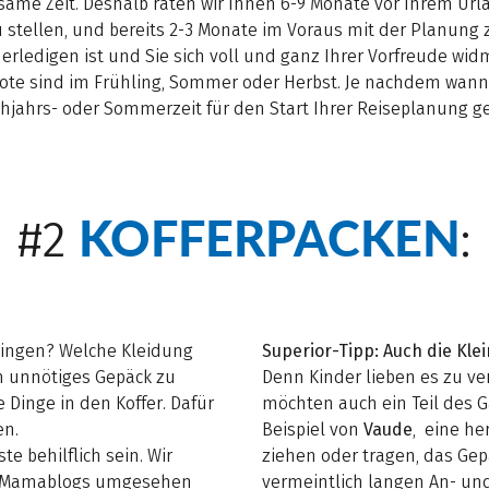
ame Zeit. Deshalb raten wir Ihnen 6-9 Monate vor Ihrem Url
 stellen, und bereits 2-3 Monate im Voraus mit der Planung 
 erledigen ist und Sie sich voll und ganz Ihrer Vorfreude w
te sind im Frühling, Sommer oder Herbst. Je nachdem wann e
ühjahrs- oder Sommerzeit für den Start Ihrer Reiseplanung ge
KOFFERPACKEN
#2
:
bringen? Welche Kleidung
Superior-Tipp: Auch die Kle
um unnötiges Gepäck zu
Denn Kinder lieben es zu ver
Dinge in den Koffer. Dafür
möchten auch ein Teil des G
en.
Beispiel von
Vaude
, eine he
e behilflich sein. Wir
ziehen oder tragen, das Gepä
nd Mamablogs umgesehen
vermeintlich langen An- un