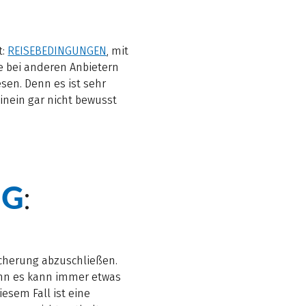
t:
REISEBEDINGUNGEN
, mit
ie bei anderen Anbietern
en. Denn es ist sehr
inein gar nicht bewusst
NG
:
sicherung abzuschließen.
enn es kann immer etwas
esem Fall ist eine