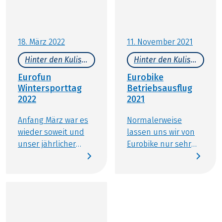
18. März 2022
11. November 2021
Hinter den Kulissen
Hinter den Kulissen
Eurofun
Eurobike
Wintersporttag
Betriebsausflug
2022
2021
Anfang März war es
Normalerweise
wieder soweit und
lassen uns wir von
unser jährlicher
Eurobike nur sehr
Eurofun
wenige
Wintersporttag
Gelegenheiten zum
stand vor der Tür.
gemütlichen
Nachdem wir nun
Beisammensein
zwei Jahre
entgehen. Unser
coronabedingt auf
Betriebsausflug 2020