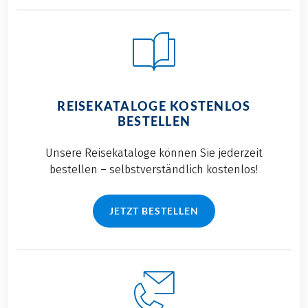
auf unserer
Blogbeitrag. Kleiner
Almwandertour im
Spoiler vorab: Wir
Salzkammergut.
sind sehr zufrieden
mit all unseren
Leistungen und
dankbar für die
REISEKATALOGE KOSTENLOS
Teilnahme an einer
BESTELLEN
solch gelungenen
Veranstaltung.
Unsere Reisekataloge können Sie jederzeit
bestellen – selbstverständlich kostenlos!
JETZT BESTELLEN