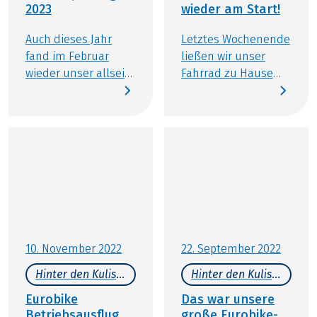
2023
wieder am Start!
Auch dieses Jahr
Letztes Wochenende
fand im Februar
ließen wir unser
wieder unser allseits
Fahrrad zu Hause
beliebter jährlicher
und tauschten die
Eurofun
Wanderschuhe
Wintersporttag statt.
gegen die
Am Morgen geht es
Laufschuhe – denn
von Obertrum aus
der beliebte
ins verschneite
Grabenseelauf in
Obertauern, wo wir
Perwang stand
die Qual der Wahl
wieder auf dem
zwischen
Programm. Da wir
verschiedensten
diese tolle
10. November 2022
22. September 2022
Winteraktivitäten
Veranstaltung
Hinter den Kulissen
Hinter den Kulissen
haben. Neben dem
jährlich als
Klassiker Skifahren
sportliches
Eurobike
Das war unsere
haben wir auch die
Teamevent nutzen,
Betriebsausflug
große Eurobike-