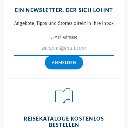
Radler, oder
Teams bei diesen
EIN NEWSLETTER, DER SICH LOHNT
Wanderer, es kommt
sommerlichen
also auch dieses
Temperaturen
Angebote, Tipps und Stories direkt in Ihre Inbox
Jahr wieder jeder auf
abgeschnitten
seine Kosten. Der
haben und warum
E-Mail Adresse
sportliche Teil des
wir immer wieder
Betriebsausflugs
gerne an diesem
wird abgerundet mit
tollen Event
gutem Essen, netten
teilnehmen,
ANMELDEN
Gesprächen, neuen
erfahren Sie hier.
Kontakten und einer
Hotelübernachtung
inklusive Drei-
Gänge-Menü - damit
bleiben keinerlei
Wünsche offen!
REISEKATALOGE KOSTENLOS
BESTELLEN