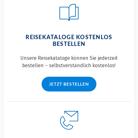
Gesprächen und
Salzkammergut.
natürlich ganz viel
leckeres Essen
rundeten den
Ausflug perfekt ab.
REISEKATALOGE KOSTENLOS
Lesen Sie alles über
BESTELLEN
unsere gelungene
Reise in diesem
Unsere Reisekataloge können Sie jederzeit
Blogbeitrag.
bestellen – selbstverständlich kostenlos!
JETZT BESTELLEN