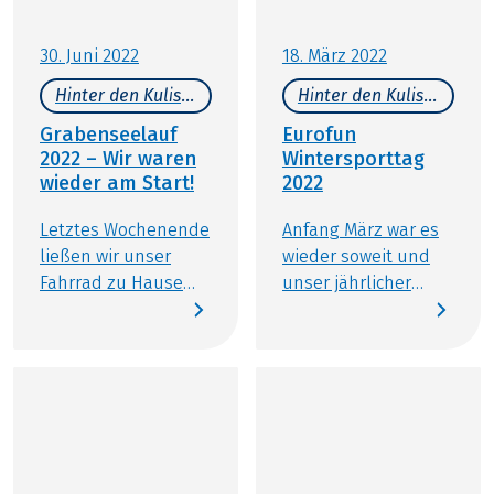
30. Juni 2022
18. März 2022
Hinter den Kulissen
Hinter den Kulissen
Grabenseelauf
Eurofun
2022 – Wir waren
Wintersporttag
wieder am Start!
2022
Letztes Wochenende
Anfang März war es
ließen wir unser
wieder soweit und
Fahrrad zu Hause
unser jährlicher
und tauschten die
Eurofun
Wanderschuhe
Wintersporttag
gegen die
stand vor der Tür.
Laufschuhe – denn
Nachdem wir nun
der beliebte
zwei Jahre
Grabenseelauf in
coronabedingt auf
Perwang stand
unseren Ausflug