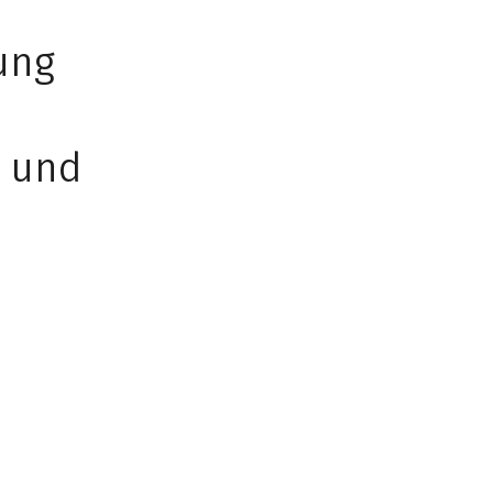
ung
n und