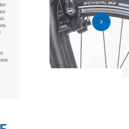
r
.
ne
E