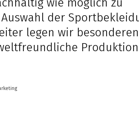
chhaltig wie möglich zu
r Auswahl der Sportbekleid
eiter legen wir besonderen
weltfreundliche Produktio
"
arketing