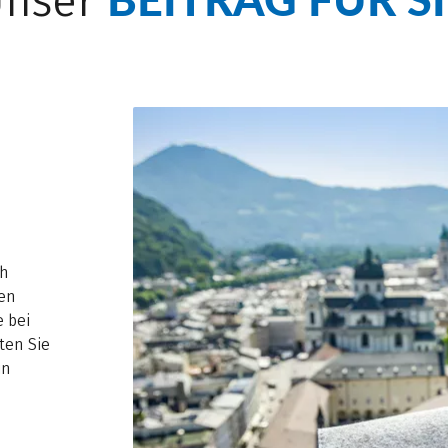
Unser
ch
ten
e bei
ten Sie
in