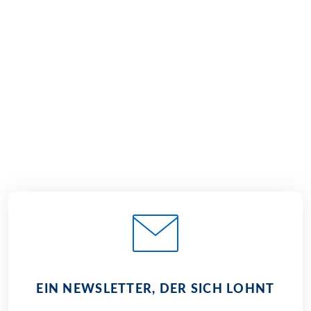
Ambitioniert
8 Tage
€ 1.389,–
ab
EIN NEWSLETTER, DER SICH LOHNT