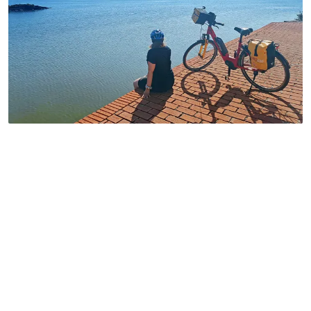
Herbstreise
(
20
)
ITALIEN
Venedig – Florenz
Mittel