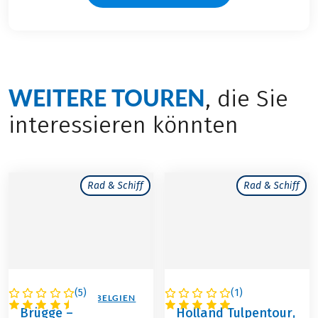
WEITERE TOUREN
, die Sie
interessieren könnten
Rad & Schiff
Rad & Schiff
(
5
)
(
1
)
NIEDERLANDE / BELGIEN
NIEDERLANDE
Brügge –
Holland Tulpentour,