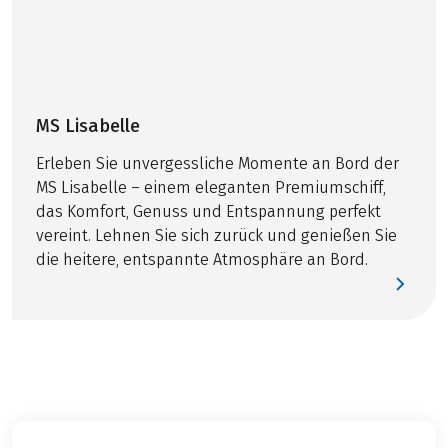
OPTIONAL
Pauschalreisegesetz und zusätzliche Hinweise zu
Ihrer Rad und Schifftour finden Sie
hier
!
Mitnahme eigenes Fahrrad € 58,-, eigenes
Bei dieser Reise handelt es sich um eine
Elektrorad €98,-
Partnerreise.
Leihhelm: €40,-
MS Lisabelle
Erleben Sie unvergessliche Momente an Bord der
MS Lisabelle – einem eleganten Premiumschiff,
das Komfort, Genuss und Entspannung perfekt
vereint. Lehnen Sie sich zurück und genießen Sie
die heitere, entspannte Atmosphäre an Bord.