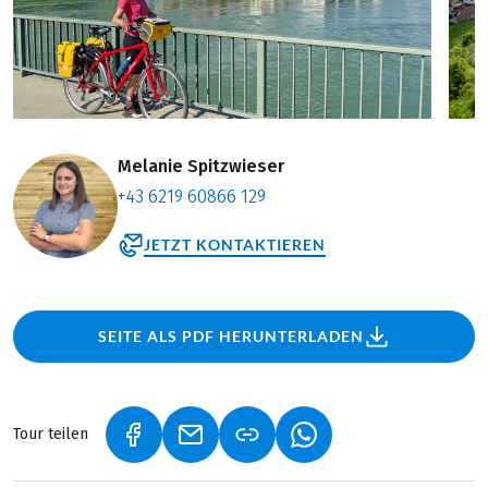
Melanie Spitzwieser
+43 6219 60866 129
JETZT KONTAKTIEREN
SEITE ALS PDF HERUNTERLADEN
Tour teilen
(LINK ÖFFNET IN NEUEM TAB)
(LINK ÖFFNET IN NEUEM TAB)
(LINK ÖFFNET IN NEU