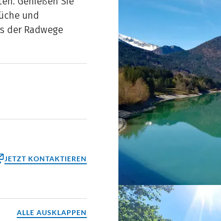
ten. Genießen Sie
Küche und
ts der Radwege
JETZT KONTAKTIEREN
ktformular
reinbaren
ALLE AUSKLAPPEN