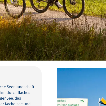
sche Seenlandschaft.
 km durch flaches
ger See, das
der Kochelsee und