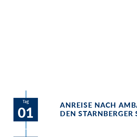
Überblick
Starnberger See, Osterseen, Kochelsee 
Baden und Verweilen ein. Schupfnudeln, 
Bayern lieben ihre Küche und werden Si
Tag
ANREISE NACH AMB
01
DEN STARNBERGER 
Anreise an den Starnberger See un