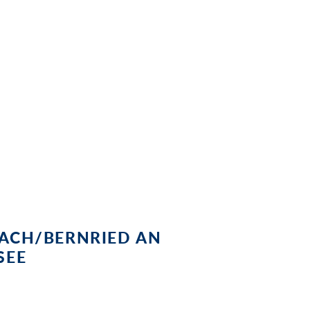
– die glitzernden Gewässer laden zum
Schweinsbraten oder Apfelstrudel, die
e gerne mit Köstlichkeiten verwöhnen.
ACH/BERNRIED AN
SEE
d Bezug der Unterkunft. Die Reiseunterlagen und Mieträder (