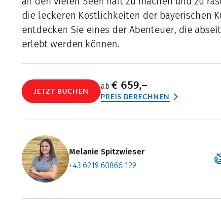
an den vielen Seen halt zu machen und zu ras
die leckeren Köstlichkeiten der bayerischen 
entdecken Sie eines der Abenteuer, die absei
erlebt werden können.
€ 659,–
ab
JETZT BUCHEN
PREIS BERECHNEN
Melanie Spitzwieser
+43 6219 60866 129
Zum Konta
Termin ve