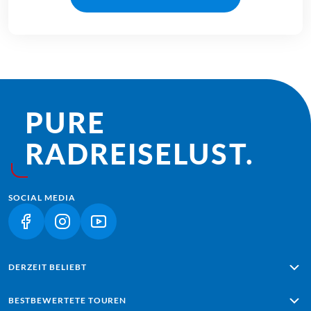
PURE
RADREISE­LUST.
SOCIAL MEDIA
(LINK ÖFFNET IN NEUEM TAB)
(LINK ÖFFNET IN NEUEM TAB)
(LINK ÖFFNET IN NEUEM TAB)
DERZEIT BELIEBT
Alpe Adria: Salzburg - Grado
BESTBEWERTETE TOUREN
Lissabon - Sagres