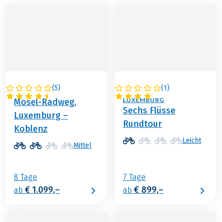
(
5
)
(
1
)
DEUTSCHLAND
DEUTSCHLAND /
LUXEMBURG
Mosel-Radweg,
Sechs Flüsse
Luxemburg –
Rundtour
Koblenz
Leicht
Mittel
8 Tage
7 Tage
€ 1.099,–
€ 899,–
ab
ab