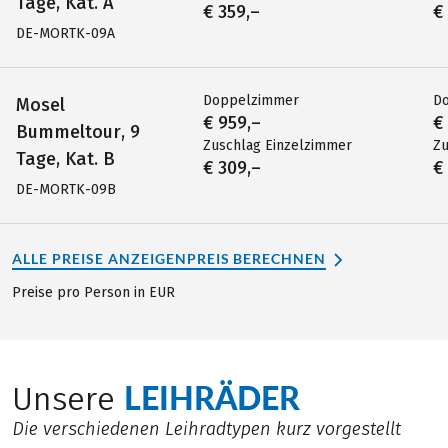
Tage, Kat. A
€ 359,–
€
DE-MORTK-09A
Doppelzimmer
D
Mosel
€ 959,–
€
Bummeltour, 9
Zuschlag Einzelzimmer
Zu
Tage, Kat. B
€ 309,–
€
DE-MORTK-09B
ALLE PREISE ANZEIGEN
PREIS BERECHNEN
Preise pro Person in EUR
LEIHRÄDER
Unsere
Die verschiedenen Leihradtypen kurz vorgestellt