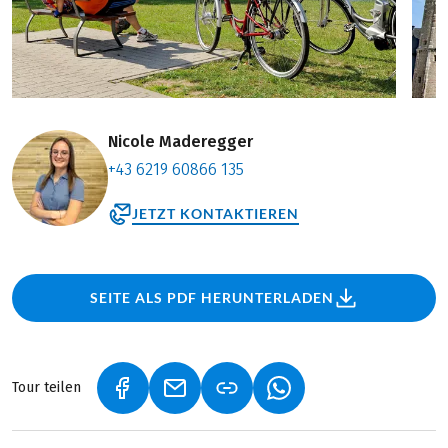
Nicole Maderegger
+43 6219 60866 135
JETZT KONTAKTIEREN
SEITE ALS PDF HERUNTERLADEN
Tour teilen
(LINK ÖFFNET IN NEUEM TAB)
(LINK ÖFFNET IN NEUEM TAB)
(LINK ÖFFNET IN NEU