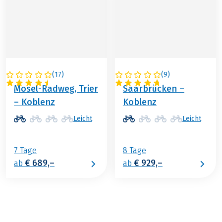
(
17
)
(
9
)
DEUTSCHLAND
DEUTSCHLAND
Mosel-Radweg, Trier
Saarbrücken –
– Koblenz
Koblenz
Leicht
Leicht
7 Tage
8 Tage
€ 689,–
€ 929,–
ab
ab