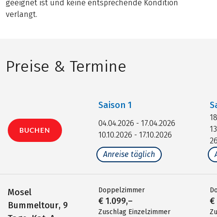
geeignet ist und keine entsprechende Kondition
verlangt.
Preise & Termine
Saison
1
S
18
04.04.2026 - 17.04.2026
13
BUCHEN
10.10.2026 - 17.10.2026
26
Anreise täglich
Doppelzimmer
D
Mosel
€ 1.099,–
€
Bummeltour, 9
Zuschlag Einzelzimmer
Zu