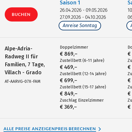
Saison
1
S
26.04.2026 - 09.05.2026
10
BUCHEN
27.09.2026 - 04.10.2026
06
Anreise Sonntag
Doppelzimmer
D
Alpe-Adria-
€ 869,–
€
Radweg II für
Zustellbett (6-11 Jahre)
Zu
Familien, 7 Tage,
€ 469,–
€
Villach - Grado
Zustellbett (12-14 Jahre)
Zu
€ 699,–
€
AT-AARVG-07X-FAM
Zustellbett (15-17 Jahre)
Zu
€ 849,–
€
Zuschlag Einzelzimmer
Zu
€ 369,–
€
ALLE PREISE ANZEIGEN
PREIS BERECHNEN