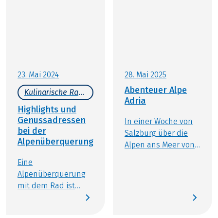
Familie im Fokus steht. Radreisen für Familien
sind eine besonders schöne Möglichkeit, dem
stressigen Alltag für ein paar Tage zu entfliehen
und sich Zeit für sich aber auch für die Liebsten zu
nehmen. Das haben sich auch unsere Eurobike-
Mitarbeiter gedacht und radelten zusammen mit
ihren Familien auf dem Alpe-Adria Radweg, dem
23. Mai 2024
28. Mai 2025
Donauradweg und dem Tauernradweg. Die
Abenteuer Alpe
Kulinarische Radreisen
schönsten Highlights der Reisen haben wir für Sie
Adria
in diesem Blogbeitrag gesammelt.
Highlights und
Genussadressen
In einer Woche von
bei der
Salzburg über die
Alpenüberquerung
Alpen ans Meer von
Grado. Das ist der
Eine
heimliche Traum
Alpenüberquerung
vieler begeisterter
mit dem Rad ist
Radfahrer. Aber
wohl der Traum
keine Angst, auch als
eines jeden
Hobbyradfahrer