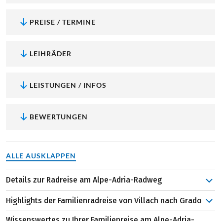
PREISE / TERMINE
LEIHRÄDER
LEISTUNGEN / INFOS
BEWERTUNGEN
ALLE AUSKLAPPEN
Details zur Radreise am Alpe-Adria-Radweg
Der grenzüberschreitende Radweg von den
Highlights der Familienradreise von Villach nach Grado
österreichischen Alpen zu der italienischen Adria startet
normalerweise in der Mozartstadt Salzburg. Doch diese
Wissenswertes zu Ihrer Familienreise am Alpe-Adria-