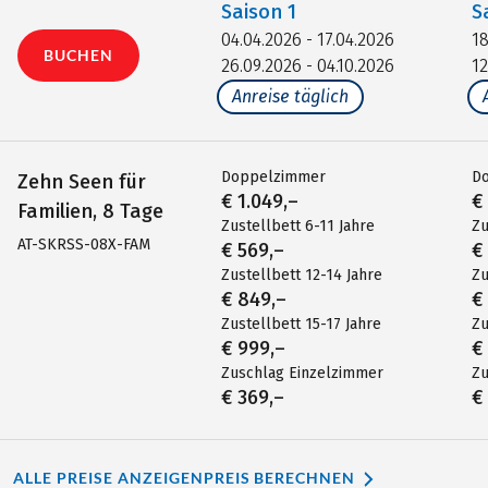
Saison
1
S
04.04.2026 - 17.04.2026
18
BUCHEN
26.09.2026 - 04.10.2026
12
Anreise täglich
Doppelzimmer
D
Zehn Seen für
€ 1.049,–
€
Familien, 8 Tage
Zustellbett 6-11 Jahre
Zu
AT-SKRSS-08X-FAM
€ 569,–
€
Zustellbett 12-14 Jahre
Zu
€ 849,–
€
Zustellbett 15-17 Jahre
Zu
€ 999,–
€
Zuschlag Einzelzimmer
Zu
€ 369,–
€
ALLE PREISE ANZEIGEN
PREIS BERECHNEN