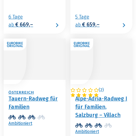
6 Tage
5 Tage
€ 669,–
€ 659,–
ab
ab
(
2
)
ÖSTERREICH
ÖSTERREICH
Tauern-Radweg für
Alpe-Adria-Radweg I
Familien
für Familien,
Salzburg – Villach
Ambitioniert
Ambitioniert