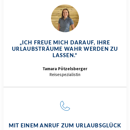
aktive Erholung.
Steigen Sie auf – wir
nehmen Sie mit auf
eine Reise zwischen
Barock,
Bergpanorama und
„ICH FREUE MICH DARAUF, IHRE
Salzburger Nockerl.
URLAUBSTRÄUME WAHR WERDEN ZU
Wir von Eurobike
LASSEN.“
Radreisen zeigen
Ihnen unsere
Tamara
Pötzelsberger
schönsten Touren in
Reisespezialistin
und rund um
Salzburg.
MIT EINEM ANRUF ZUM URLAUBSGLÜCK