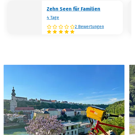
Hohensalzburg. Echt lustig geht es bei
Zehn Seen für Familien
den Wasserspielen im Lustschloss
4 Tage
Hellbrunn zu. Tierfreunde sollten im
Tiergarten vorbeisehen.
2 Bewertungen
Hotelbeispiel:
Hotel zum Hirschen