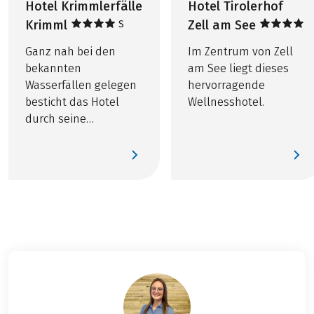
Hotel Krimmlerfälle
Hotel Tirolerhof
leicht zu
Krimml
Zell am See
S
überzeugen und
heute ist es nun
Ganz nah bei den
Im Zentrum von Zell
endlich so weit. Auf
bekannten
am See liegt dieses
geht’s nach
Wasserfällen gelegen
hervorragende
Krimml….
besticht das Hotel
Wellnesshotel.
durch seine
landschaftlich
reizvolle Lage.