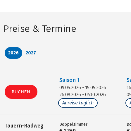
Preise & Termine
2026
2027
Saison
1
S
09.05.2026 - 15.05.2026
16
BUCHEN
26.09.2026 - 04.10.2026
05
Anreise täglich
Doppelzimmer
D
Tauern-Radweg
€ 1.369,–
€