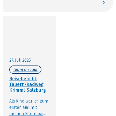
bieten Ihnen die ideale Bühne für aktive Erholung.
Steigen Sie auf – wir nehmen Sie mit auf eine
Reise zwischen Barock, Bergpanorama und
Salzburger Nockerl. Wir von Eurobike
Radreisen zeigen Ihnen unsere schönsten Touren
in und rund um Salzburg.
27. Juli 2025
Team on Tour
Reisebericht:
Tauern-Radweg,
Krimml-Salzburg
Als Kind war ich zum
ersten Mal mit
meinen Eltern bei