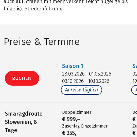
auch auf Straßen mit mehr Verkehr. Leicht hügelige bis
hügelige Streckenführung.
Preise & Termine
Saison
1
S
28.03.2026 - 01.05.2026
02
BUCHEN
03.10.2026 - 10.10.2026
19
Anreise täglich
Doppelzimmer
D
Smaragdroute
€ 999,–
€
Slowenien, 8
Zuschlag Einzelzimmer
Zu
Tage
€ 355,–
€