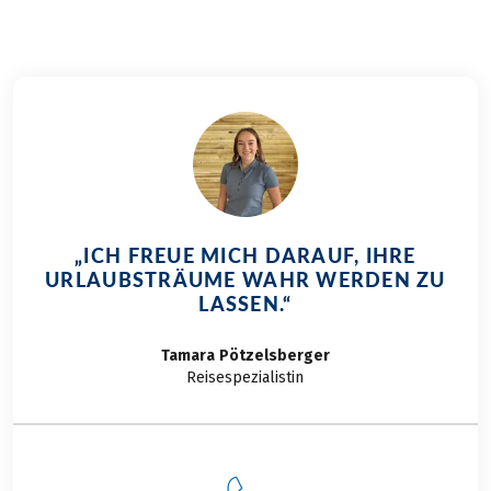
Landschaft ab. Traditionen werden gelebt, aber
auch Platz für Neues geschaffen. Aktivitäten in der
Natur und Spitzengastronomie sind kein
Widerspruch. Das sind nur einige der Gründe, um
einen genaueren Blick auf unser Nachbarland im
Süden zu werfen. Begleiten Sie uns auf einer
aufregenden Radreise durch Slowenien.
„ICH FREUE MICH DARAUF, IHRE
URLAUBSTRÄUME WAHR WERDEN ZU
LASSEN.“
Tamara
Pötzelsberger
Reisespezialistin