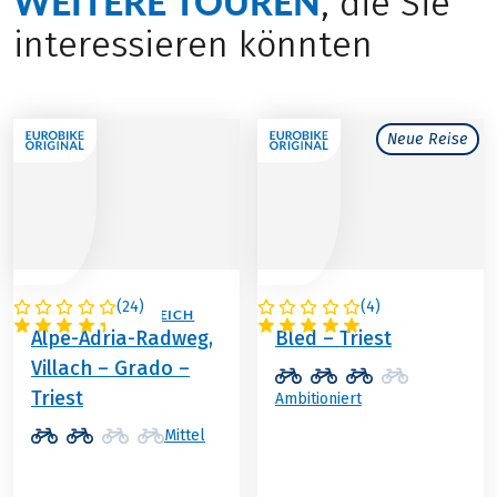
WEITERE TOUREN
, die Sie
interessieren könnten
Neue Reise
(
24
)
(
4
)
ITALIEN / ÖSTERREICH
SLOWENIEN
Alpe-Adria-Radweg,
Bled – Triest
Villach – Grado –
Triest
Ambitioniert
Mittel