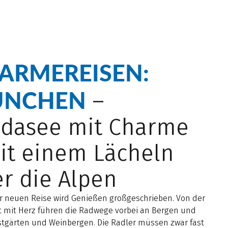
ARMEREISEN:
NCHEN
–
rdasee mit Charme
it einem Lächeln
r die Alpen
er neuen Reise wird Genießen großgeschrieben. Von der
t mit Herz führen die Radwege vorbei an Bergen und
stgärten und Weinbergen. Die Radler müssen zwar fast