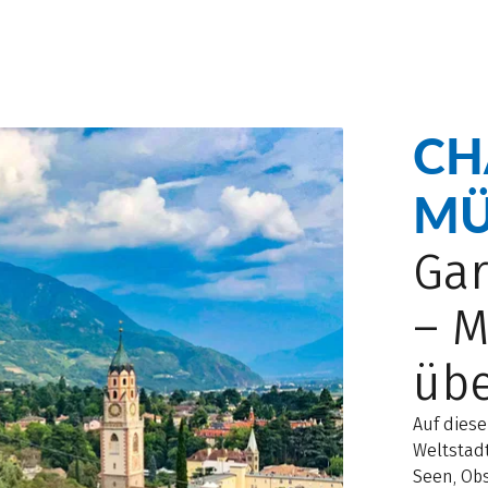
CH
MÜ
Ga
– M
übe
Auf dies
Weltstad
Seen, Ob