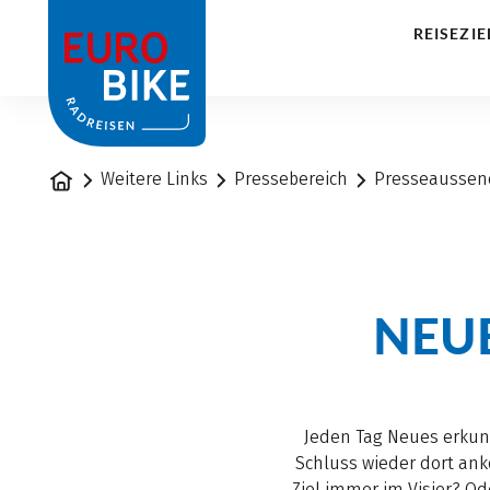
1
REISEZIE
Startseite
Weitere Links
Pressebereich
Presseausse
NEUE
Jeden Tag Neues erkun
Schluss wieder dort ank
Ziel immer im Visier? 