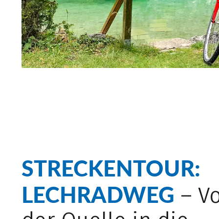
STRECKENTOUR:
LECHRADWEG
– V