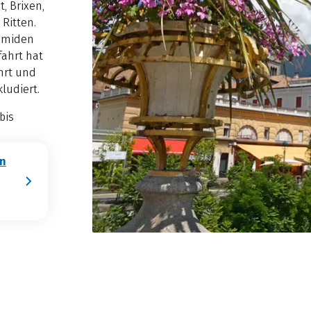
, Brixen,
Ritten.
ramiden
fahrt hat
hrt und
ludiert.
bis
in