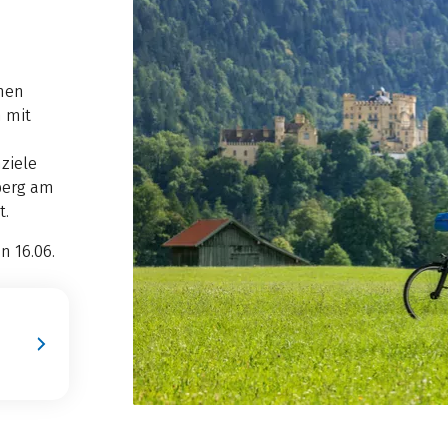
chen
 mit
ziele
berg am
t.
n 16.06.