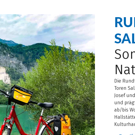
RU
SA
Som
Nat
Die Rund
Toren Sal
Josef un
und prägt
ab/bis W
Hallstätt
Kulturha