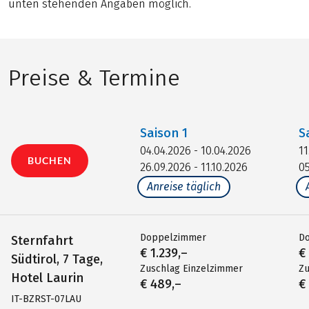
unten stehenden Angaben möglich.
Preise & Termine
Saison
1
S
04.04.2026 - 10.04.2026
11
BUCHEN
26.09.2026 - 11.10.2026
05
Anreise täglich
Doppelzimmer
D
Sternfahrt
€ 1.239,–
€
Südtirol, 7 Tage,
Zuschlag Einzelzimmer
Zu
Hotel Laurin
€ 489,–
€
IT-BZRST-07LAU