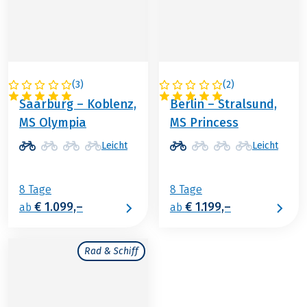
(
3
)
(
2
)
DEUTSCHLAND
DEUTSCHLAND
Saarburg – Koblenz,
Berlin – Stralsund,
MS Olympia
MS Princess
Leicht
Leicht
8 Tage
8 Tage
€ 1.099,–
€ 1.199,–
ab
ab
Rad & Schiff