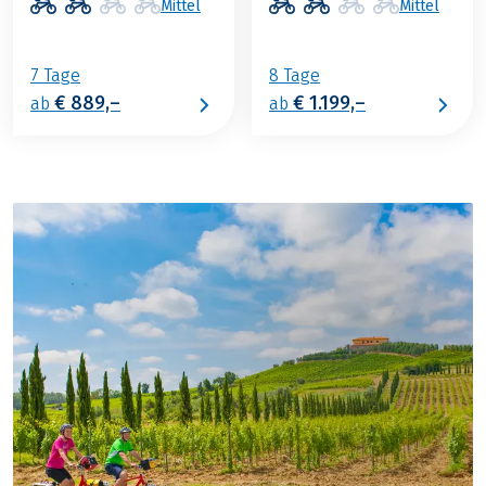
Mittel
Mittel
7 Tage
8 Tage
€ 889,–
€ 1.199,–
ab
ab