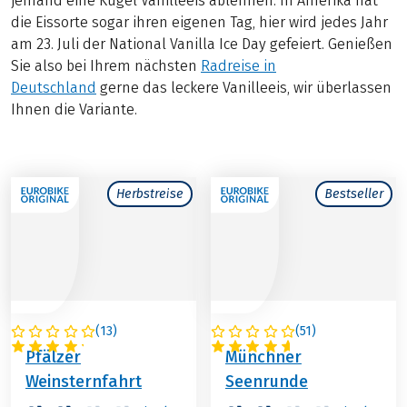
jemand eine Kugel Vanilleeis ablehnen. In Amerika hat
die Eissorte sogar ihren eigenen Tag, hier wird jedes Jahr
am 23. Juli der National Vanilla Ice Day gefeiert. Genießen
Sie also bei Ihrem nächsten
Radreise in
Deutschland
gerne das leckere Vanilleeis, wir überlassen
Ihnen die Variante.
Herbstreise
Bestseller
(
13
)
(
51
)
DEUTSCHLAND
DEUTSCHLAND
Pfälzer
Münchner
Weinsternfahrt
Seenrunde