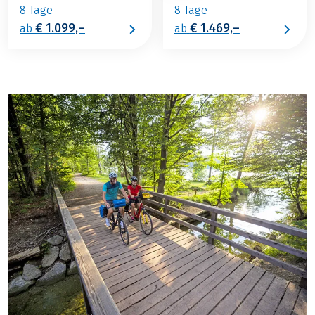
8 Tage
8 Tage
€ 1.099,–
€ 1.469,–
ab
ab