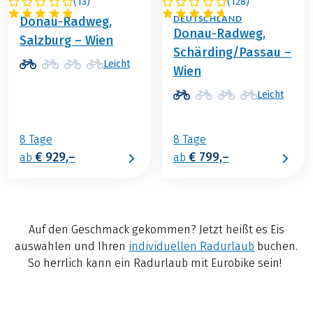
(
13
)
(
128
)
ÖSTERREICH
ÖSTERREICH /
DEUTSCHLAND
Donau-Radweg,
Donau-Radweg,
Salzburg – Wien
Schärding/Passau –
Leicht
Wien
Leicht
8 Tage
8 Tage
€ 929,–
€ 799,–
ab
ab
Auf den Geschmack gekommen? Jetzt heißt es Eis
auswählen und Ihren
individuellen Radurlaub
buchen.
So herrlich kann ein Radurlaub mit Eurobike sein!