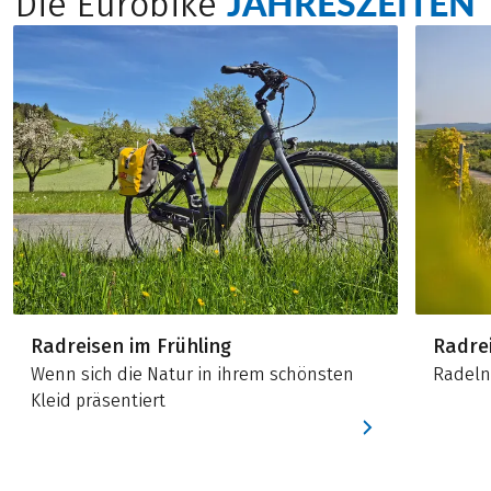
JAHRESZEITEN
Die Eurobike
Radreisen im Frühling
Radre
Wenn sich die Natur in ihrem schönsten
Radeln
Kleid präsentiert