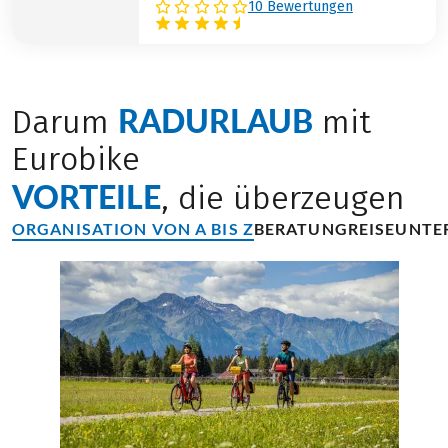
10 Bewertungen
RADURLAUB
Darum
mit
Eurobike
VORTEILE
, die überzeugen
ORGANISATION VON A BIS Z
BERATUNG
REISEUNTE