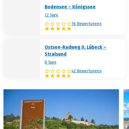
Bodensee – Königssee
12 Tage
16 Bewertungen
Ostsee-Radweg II, Lübeck –
Stralsund
8 Tage
42 Bewertungen