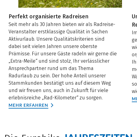
Perfekt organisierte Radreisen
U
Seit mehr als 30 Jahren bieten wir als Radreise-
R
Veranstalter erstklassige Qualität in Sachen
Im
Aktivurlaub. Unsere Qualitätskriterien sind
ge
dabei seit vielen Jahren unsere oberste
wi
Prämisse. Für unsere Gäste radeln wir gerne die
or
„Extra-Meile“ und sind stolz, Ihr verlässlicher
Ih
Ansprechpartner rund um das Thema
me
Radurlaub zu sein. Der hohe Anteil unserer
Wä
Stammkunden bestätigt uns auf diesem Weg
so
und wir freuen uns, auch in Zukunft für viele
wi
erlebnisreiche „Rad-Kilometer“ zu sorgen.
M
MEHR ERFAHREN