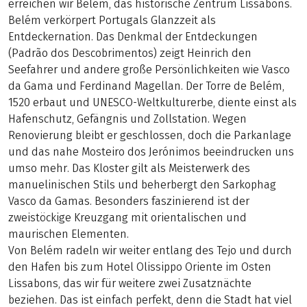
erreichen wir Belém, das historische Zentrum Lissabons.
Belém verkörpert Portugals Glanzzeit als
Entdeckernation. Das Denkmal der Entdeckungen
(Padrão dos Descobrimentos) zeigt Heinrich den
Seefahrer und andere große Persönlichkeiten wie Vasco
da Gama und Ferdinand Magellan. Der Torre de Belém,
1520 erbaut und UNESCO-Weltkulturerbe, diente einst als
Hafenschutz, Gefängnis und Zollstation. Wegen
Renovierung bleibt er geschlossen, doch die Parkanlage
und das nahe Mosteiro dos Jerónimos beeindrucken uns
umso mehr. Das Kloster gilt als Meisterwerk des
manuelinischen Stils und beherbergt den Sarkophag
Vasco da Gamas. Besonders faszinierend ist der
zweistöckige Kreuzgang mit orientalischen und
maurischen Elementen.
Von Belém radeln wir weiter entlang des Tejo und durch
den Hafen bis zum Hotel Olissippo Oriente im Osten
Lissabons, das wir für weitere zwei Zusatznächte
beziehen. Das ist einfach perfekt, denn die Stadt hat viel