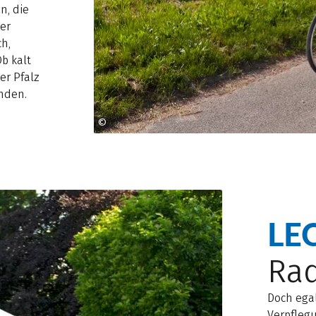
n, die
zer
h,
b kalt
der Pfalz
inden.
©
Copyright 1999 Adobe Systems Incorporated
LE
Ra
Doch ega
Verpflegu