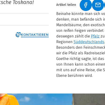
tsche Toskana!
Artikel teilen
(LINK ÖFF
(LI
Beinahe könnte man sich v
denken, man befände sich i
Mandelbäume, den exotische
von reifen Feigen verbindet
KONTAKTIEREN
deswegen zählt die
Pfalz
zu
Regionen
Süddeutschlands
.
Besonders den Feinschmeck
wir die Pfalz als Radreisez
Goethe richtig sagte, ist d
von Ihnen kann schon einem
mit uns auf eine Reise, die 
Ebene berühren wird.