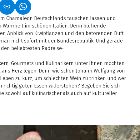
NET IN NEUEM TAB)
NK ÖFFNET IN NEUEM TAB)
(LINK ÖFFNET IN NEUEM TAB)
om Chamäleon Deutschlands täuschen lassen und
n Wahrheit im schönen Italien. Denn blühende
n Anblick von Kiwipflanzen und den betörenden Duft
 man nicht sofort mit der Bundesrepublik. Und gerade
 den beliebtesten Radreise-
ern, Gourmets und Kulinarikern unter Ihnen möchten
iel ans Herz legen. Denn wie schon Johann Wolfgang von
as Leben zu kurz, um schlechten Wein zu trinken und wer
 richtig guten Essen widerstehen? Begeben Sie sich
Sie sowohl auf kulinarischer als auch auf kultureller