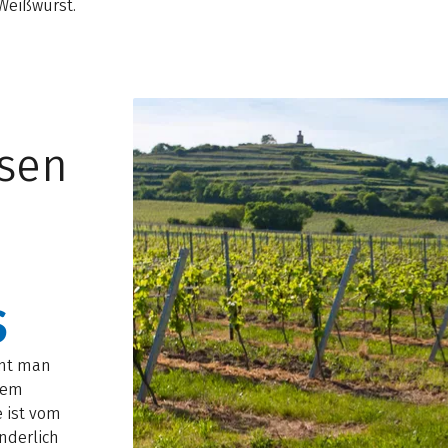
Weißwurst.
sen
S
mmt man
nem
e ist vom
nderlich