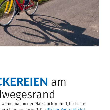
CKEREIEN
am
dwegesrand
l wohin man in der Pfalz auch kommt, für beste
ng ist immer gesorgt. Die
Pfälzer Radrundfahrt