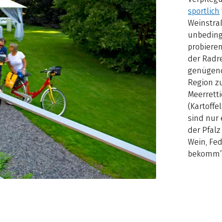
sportlich
Weinstra
unbeding
probiere
der Radr
genügend
Region z
Meerrett
(Kartoff
sind nur 
der Pfalz
Wein, Fe
bekomm’