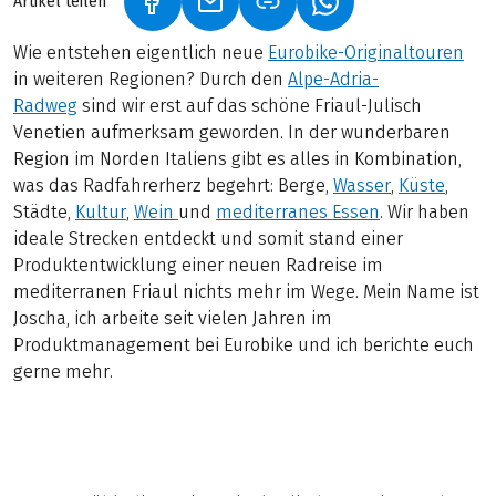
Artikel teilen
(LINK ÖFFNET IN NEUEM TAB)
(LINK ÖFFNET IN NEUEM TAB)
(LINK ÖFFNET IN NE
Wie entstehen eigentlich neue
Eurobike-Originaltouren
in weiteren Regionen? Durch den
Alpe-Adria-
Radweg
sind wir erst auf das schöne Friaul-Julisch
Venetien aufmerksam geworden. In der wunderbaren
Region im Norden Italiens gibt es alles in Kombination,
was das Radfahrerherz begehrt: Berge,
Wasser
,
Küste
,
Städte,
Kultur
,
Wein
und
mediterranes Essen
. Wir haben
ideale Strecken entdeckt und somit stand einer
Produktentwicklung einer neuen Radreise im
mediterranen Friaul nichts mehr im Wege. Mein Name ist
Joscha, ich arbeite seit vielen Jahren im
Produktmanagement bei Eurobike und ich berichte euch
gerne mehr.