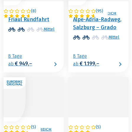
(
8
)
(
95
)
ITALIEN
ITALIEN / ÖSTERREICH
Friaul Rundfahrt
Alpe-Adria-Radweg,
Salzburg – Grado
Mittel
Mittel
8 Tage
8 Tage
€ 949,–
€ 1.199,–
ab
ab
(
5
)
(
5
)
ITALIEN / ÖSTERREICH
ITALIEN