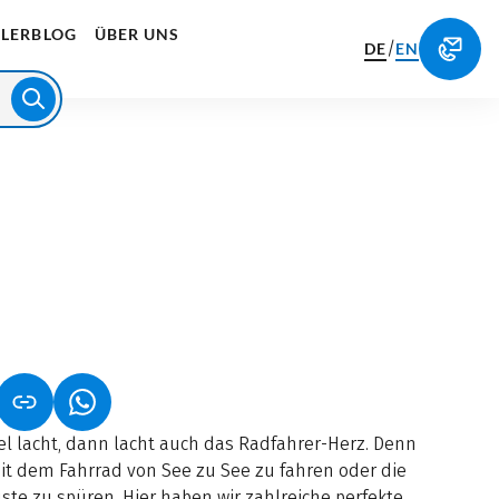
LERBLOG
ÜBER UNS
/
DE
EN
NET IN NEUEM TAB)
NK ÖFFNET IN NEUEM TAB)
(LINK ÖFFNET IN NEUEM TAB)
lacht, dann lacht auch das Radfahrer-Herz. Denn
mit dem Fahrrad von See zu See zu fahren oder die
ste zu spüren. Hier haben wir zahlreiche perfekte