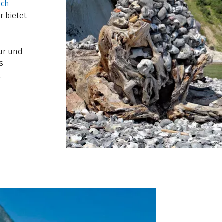
ach
r bietet
ur und
s
.