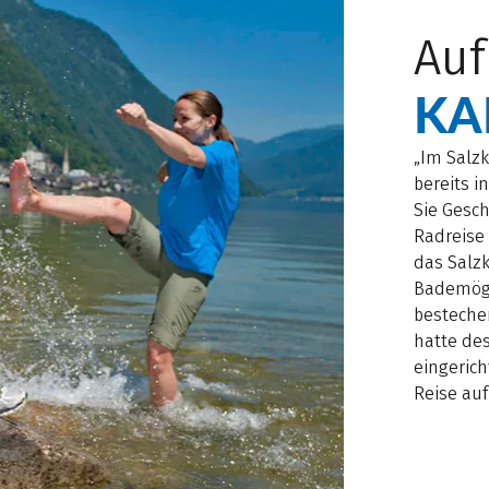
Auf
KAI
„Im Salz
bereits i
Sie Gesch
Radreis
das Salzk
Bademögl
bestechen
hatte de
eingerich
Reise auf