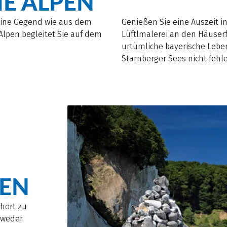
E ALPEN
eine Gegend wie aus dem
Genießen Sie eine Auszeit i
Alpen begleitet Sie auf dem
Lüftlmalerei an den Häuserf
urtümliche bayerische Leben
Starnberger Sees nicht fehl
DEN
hört zu
tweder