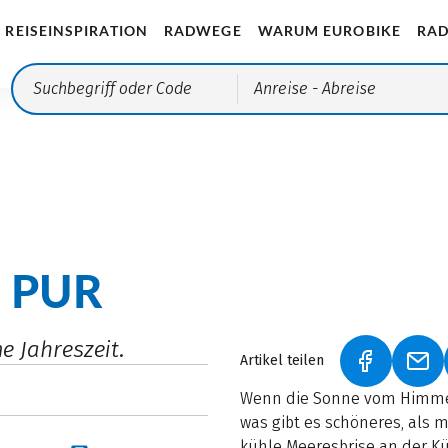
REISEINSPIRATION
RADWEGE
WARUM EUROBIKE
RAD
Anreise
- Abreise
 PUR
e Jahreszeit.
Artikel teilen
(LINK ÖFF
(LI
Wenn die Sonne vom Himmel 
was gibt es schöneres, als 
kühle Meeresbrise an der Kü