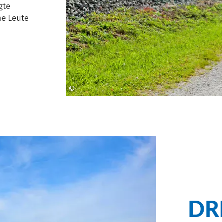
gte
he Leute
©
Florian Schneider
DR