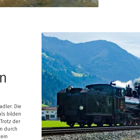
in
adler. Die
als bilden
 Trotz der
en durch
tein