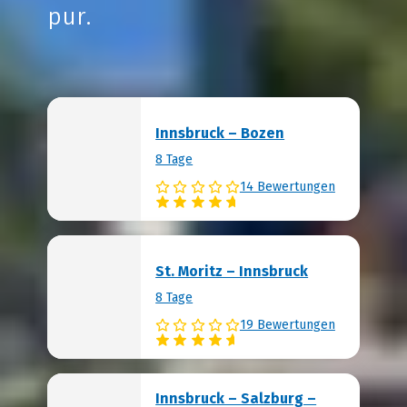
pur.
Innsbruck – Bozen
8 Tage
14 Bewertungen
St. Moritz – Innsbruck
8 Tage
19 Bewertungen
Innsbruck – Salzburg –