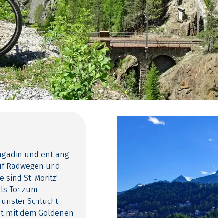
Engadin und entlang
 auf Radwegen und
sind St. Moritz'
als Tor zum
münster Schlucht,
adt mit dem Goldenen