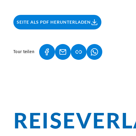
Finden Sie hier alle Infos und viele weitere Tourenti
unseren
Radreisen in Tirol
, unseren
Radreisen im E
SEITE ALS PDF HERUNTERLADEN
Touren am
Innradweg
.
Tour teilen
(LINK ÖFFNET IN NEUEM TAB)
(LINK ÖFFNET IN NEUEM TAB)
(LINK ÖFFNET IN 
REISEVER