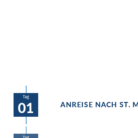
Überblick
In St. Moritz warten exklusive Boutique
Ausblicke und unberührte Natur. Atmen S
bevor Sie die entzückende Altstadt Inns
Tag
01
ANREISE NACH ST. 
Direktanreise nach St. Moritz oder
Hotelbeispiel:
San Gian
Tag