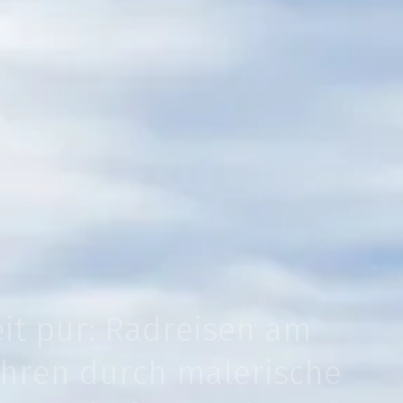
eit pur: Radreisen am
ühren durch malerische