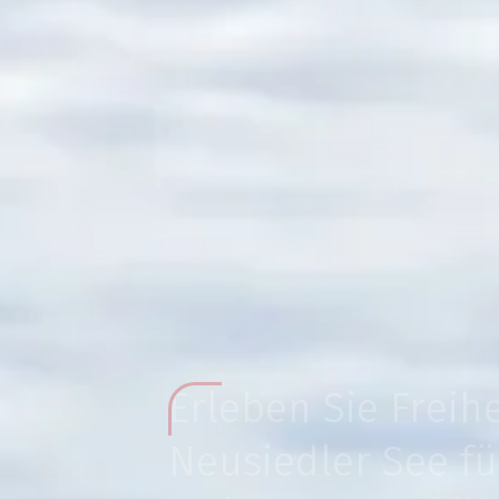
Erleben Sie Freih
Neusiedler See f